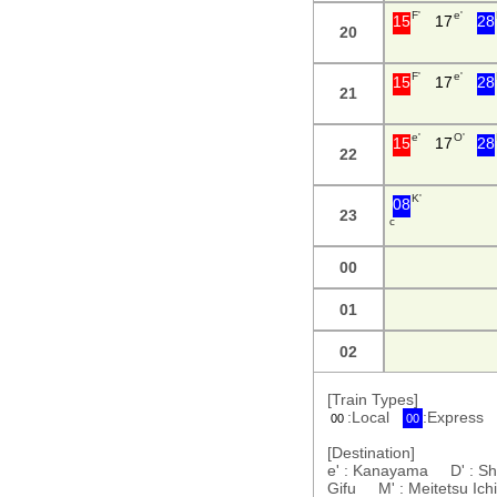
F'
e'
15
17
28
20
F'
e'
15
17
28
21
e'
O'
15
17
28
22
K'
08
23
c
00
01
02
[Train Types]
:Local
:Express
00
00
[Destination]
e' : Kanayama D' : S
Gifu M' : Meitetsu I