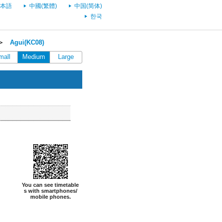
本語
中國(繁體)
中国(简体)
한국
＞
Agui(KC08)
mall
Medium
Large
You can see timetable
s with smartphones/
mobile phones.