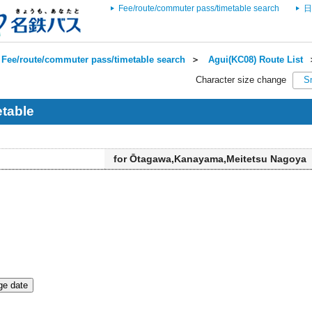
Fee/route/commuter pass/timetable search
日
Fee/route/commuter pass/timetable search
＞
Agui(KC08) Route List
Character size change
S
table
for Ōtagawa,Kanayama,Meitetsu Nagoya
e date