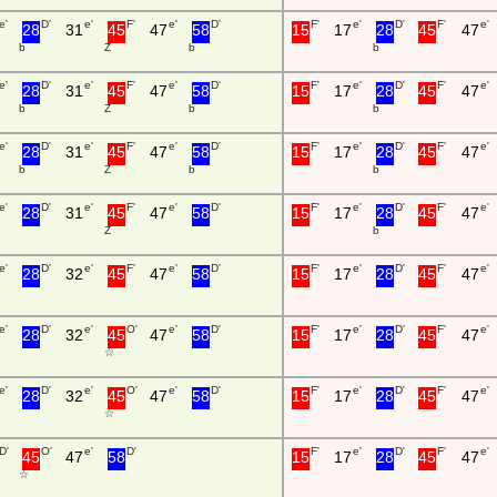
e'
D'
e'
F'
e'
D'
F'
e'
D'
F'
e'
28
31
45
47
58
15
17
28
45
47
b
Z
b
b
e'
D'
e'
F'
e'
D'
F'
e'
D'
F'
e'
28
31
45
47
58
15
17
28
45
47
b
Z
b
b
e'
D'
e'
F'
e'
D'
F'
e'
D'
F'
e'
28
31
45
47
58
15
17
28
45
47
b
Z
b
b
e'
D'
e'
F'
e'
D'
F'
e'
D'
F'
e'
28
31
45
47
58
15
17
28
45
47
Z
b
e'
D'
e'
F'
e'
D'
F'
e'
D'
F'
e'
28
32
45
47
58
15
17
28
45
47
e'
D'
e'
O'
e'
D'
F'
e'
D'
F'
e'
28
32
45
47
58
15
17
28
45
47
☆
e'
D'
e'
O'
e'
D'
F'
e'
D'
F'
e'
28
32
45
47
58
15
17
28
45
47
☆
D'
O'
e'
D'
F'
e'
D'
F'
e'
45
47
58
15
17
28
45
47
☆