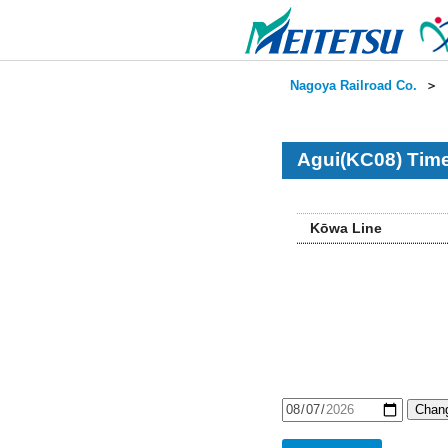
Nagoya Railroad Co.
＞
Agui(KC08) Time
Kōwa Line
Chang