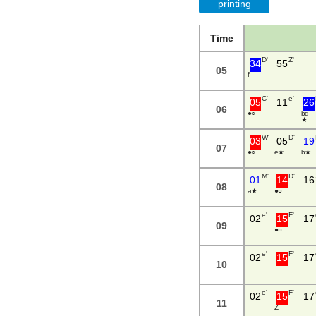
printing
Time
D'
Z'
34
55
05
C'
e'
05
11
26
06
● ○
b d
★
W'
D'
03
05
19
07
● ○
e ★
b ★
M'
D'
01
14
16
08
a ★
● ○
e'
F'
02
15
17
09
● ○
e'
F'
02
15
17
10
e'
F'
02
15
17
11
Z