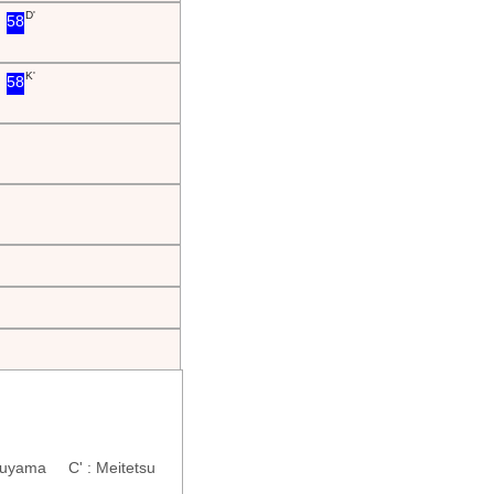
D'
58
K'
58
nuyama C' : Meitetsu