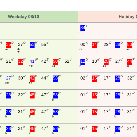
Weekday 08/10
Holiday 
T'
34
H'
D'
O'
M'
e'
K'
F'
C'
D'
F'
35
37
53
55
00
14
29
38
53
● ○
d e
c e
● ○
★
M'
e'
K'
W'
Z'
C'
e'
D'
e'
C'
e'
F'
21
32
41
42
50
52
12
13
25
27
44
a ★
● ○
b
● ○
● ○
Z'
H'
e'
F'
e'
D'
e'
F'
e'
D'
e'
27
30
42
44
58
02
15
17
28
32
c ★
● ○
e'
D'
e'
F'
e'
D'
e'
F'
e'
D'
e'
28
32
45
47
58
01
15
17
28
31
b
e'
D'
e'
F'
e'
D'
e'
F'
e'
D'
e'
28
31
45
47
58
01
15
17
28
31
b
Z
b
b
e'
D'
e'
F'
e'
D'
e'
F'
e'
D'
e'
28
31
45
47
58
01
15
17
28
31
b
Z
b
b