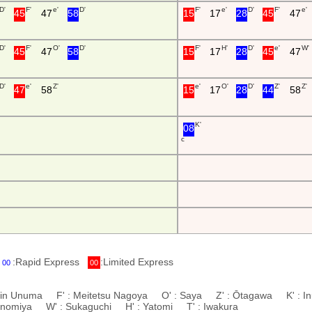
D'
F'
e'
D'
F'
e'
D'
F'
e'
45
47
58
15
17
28
45
47
D'
F'
O'
D'
F'
H'
D'
e'
W'
45
47
58
15
17
28
45
47
D'
e'
Z'
e'
O'
D'
Z'
Z'
47
58
15
17
28
44
58
K'
08
c
:Rapid Express
:Limited Express
00
00
hin Unuma F' : Meitetsu Nagoya O' : Saya Z' : Ōtagawa K' : I
chinomiya W' : Sukaguchi H' : Yatomi T' : Iwakura