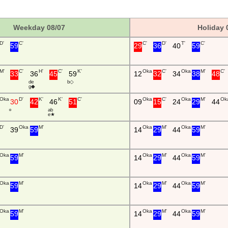
Weekday 08/07
Holiday 
D'
C'
C'
D'
T'
C'
59
29
36
40
59
M'
C'
H'
C'
K'
Oka
C'
Oka
M'
C'
33
36
45
59
12
32
34
38
48
d e
b ◇
g ◆
Oka
D'
K'
K'
C'
Oka
C'
Oka
M'
Ok
30
42
46
51
09
15
24
29
44
○
a b
e ★
D'
Oka
M'
Oka
M'
Oka
M'
39
59
14
29
44
59
Oka
M'
Oka
M'
Oka
M'
59
14
29
44
59
Oka
M'
Oka
M'
Oka
M'
59
14
29
44
59
Oka
M'
Oka
M'
Oka
M'
59
14
29
44
59