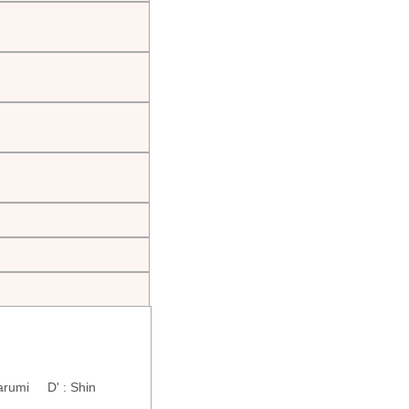
arumi D' : Shin
mi