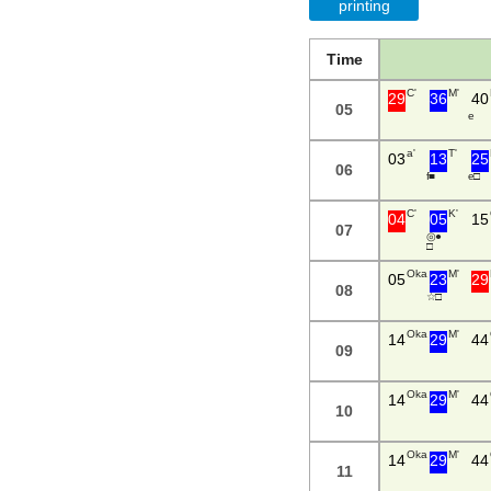
printing
Time
C'
M'
29
36
40
05
e
a'
T'
03
13
25
06
f ■
e □
C'
K'
04
05
15
07
◎ ●
□
Oka
M'
05
23
29
08
☆ □
Oka
M'
14
29
44
09
Oka
M'
14
29
44
10
Oka
M'
14
29
44
11