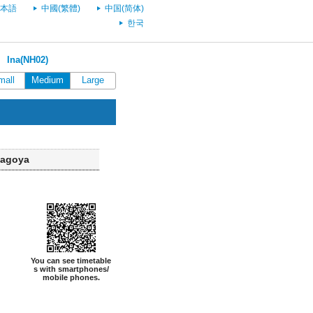
本語
中國(繁體)
中国(简体)
한국
＞
Ina(NH02)
mall
Medium
Large
Nagoya
You can see timetable
s with smartphones/
mobile phones.