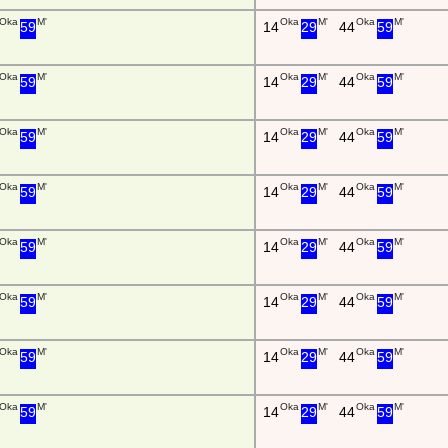
Oka
M'
Oka
M'
Oka
M'
59
14
29
44
59
Oka
M'
Oka
M'
Oka
M'
59
14
29
44
59
Oka
M'
Oka
M'
Oka
M'
59
14
29
44
59
Oka
M'
Oka
M'
Oka
M'
59
14
29
44
59
Oka
M'
Oka
M'
Oka
M'
59
14
29
44
59
Oka
M'
Oka
M'
Oka
M'
59
14
29
44
59
Oka
M'
Oka
M'
Oka
M'
59
14
29
44
59
Oka
M'
Oka
M'
Oka
M'
59
14
29
44
59