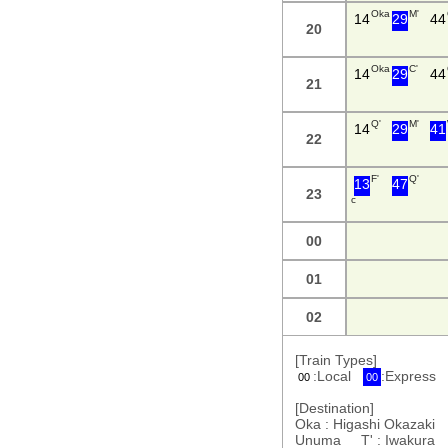
Oka
M'
14
29
44
20
Oka
C'
14
29
44
21
Q'
M'
14
29
41
22
F'
Q'
13
47
23
c
00
01
02
[Train Types]
:Local
:Express
00
00
[Destination]
Oka : Higashi Okazaki
Unuma T' : Iwakura F