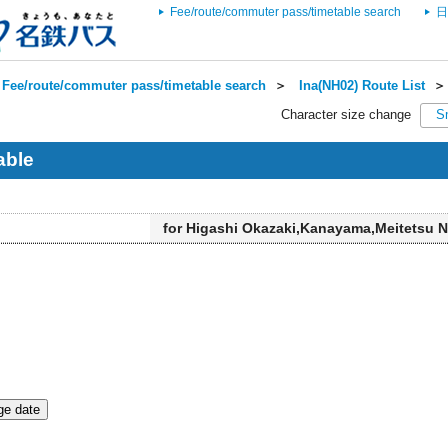
Fee/route/commuter pass/timetable search
日
Fee/route/commuter pass/timetable search
＞
Ina(NH02) Route List
Character size change
S
able
for Higashi Okazaki,Kanayama,Meitetsu 
e date