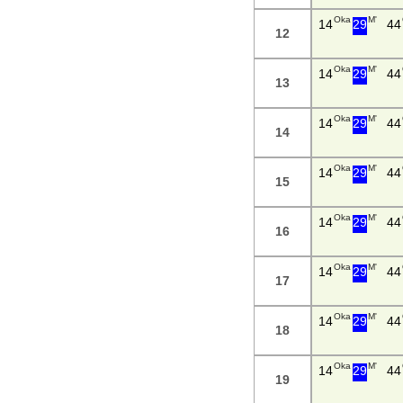
Oka
M'
14
29
44
12
Oka
M'
14
29
44
13
Oka
M'
14
29
44
14
Oka
M'
14
29
44
15
Oka
M'
14
29
44
16
Oka
M'
14
29
44
17
Oka
M'
14
29
44
18
Oka
M'
14
29
44
19