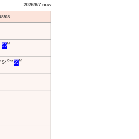
2026/8/7 now
08/08
M'
53
a
Oka
M'
54
59