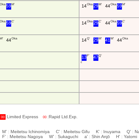
Oka
M'
Oka
M'
Oka
M'
59
14
29
44
59
Oka
C'
Oka
C'
Oka
C'
59
14
29
44
59
W'
Oka
Q'
M'
W'
Oka
44
14
29
41
44
F'
Q'
13
47
c
:Limited Express
:Rapid Ltd.Exp.
00
00
 M' : Meitetsu Ichinomiya C' : Meitetsu Gifu K' : Inuyama Q' : N
' : Meitetsu Nagoya W' : Sukaguchi a' : Shin Anjō H' : Yato