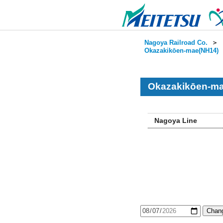
Nagoya Railroad Co.
＞
Okazakikōen-mae(NH14)
Okazakikōen-ma
Nagoya Line
Chang