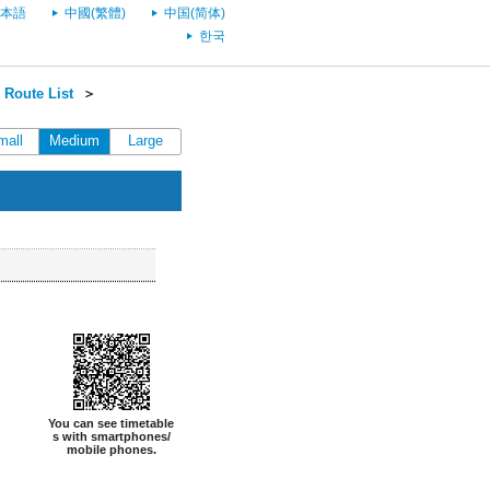
本語
中國(繁體)
中国(简体)
한국
Route List
＞
mall
Medium
Large
You can see timetable
s with smartphones/
mobile phones.