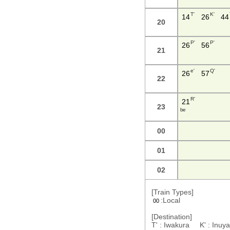
T'
K'
14
26
44
20
P'
P'
26
56
21
e'
Q'
26
57
22
R'
21
23
b e
00
01
02
[Train Types]
:Local
00
[Destination]
T' : Iwakura K' : In