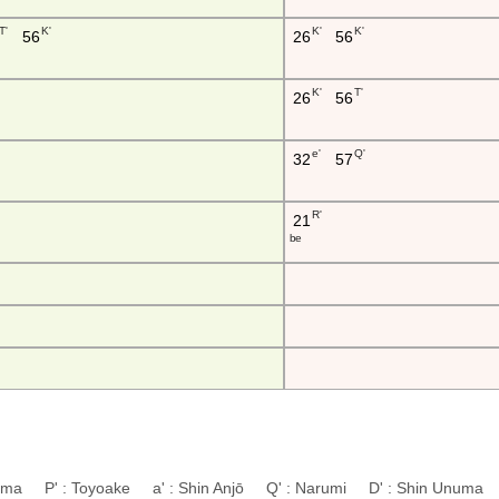
T'
K'
K'
K'
56
26
56
K'
T'
26
56
e'
Q'
32
57
R'
21
b e
uyama P' : Toyoake a' : Shin Anjō Q' : Narumi D' : Shin Unuma 