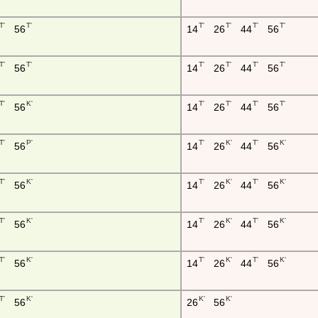
T'
T'
T'
T'
T'
T'
56
14
26
44
56
T'
T'
T'
T'
T'
T'
56
14
26
44
56
T'
K'
T'
T'
T'
T'
56
14
26
44
56
T'
P'
T'
K'
T'
K'
56
14
26
44
56
T'
K'
T'
K'
T'
K'
56
14
26
44
56
T'
K'
T'
K'
T'
K'
56
14
26
44
56
T'
K'
T'
K'
T'
K'
56
14
26
44
56
T'
K'
K'
K'
56
26
56