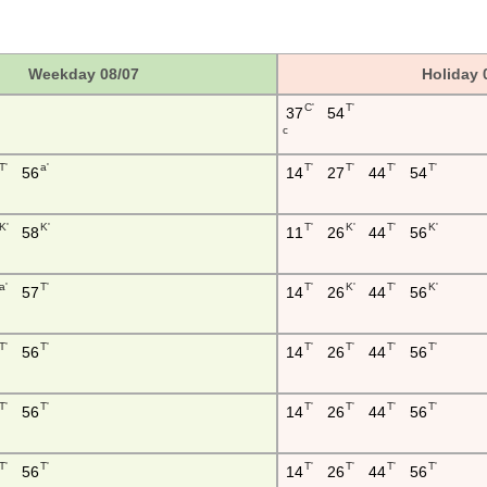
Weekday 08/07
Holiday 
C'
T'
37
54
c
T'
a'
T'
T'
T'
T'
56
14
27
44
54
K'
K'
T'
K'
T'
K'
58
11
26
44
56
a'
T'
T'
K'
T'
K'
57
14
26
44
56
T'
T'
T'
T'
T'
T'
56
14
26
44
56
T'
T'
T'
T'
T'
T'
56
14
26
44
56
T'
T'
T'
T'
T'
T'
56
14
26
44
56