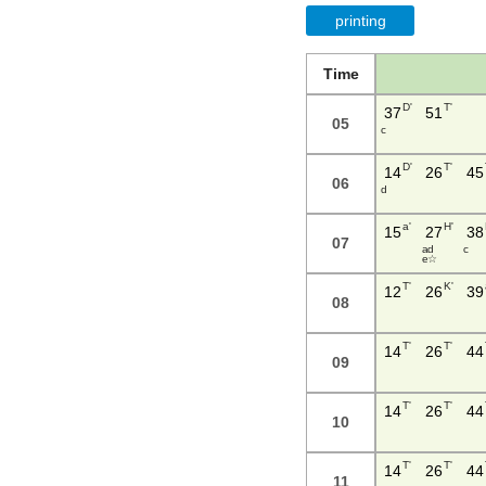
printing
Time
D'
T'
37
51
05
c
D'
T'
14
26
45
06
d
a'
H'
15
27
38
07
a d
c
e ☆
T'
K'
12
26
39
08
T'
T'
14
26
44
09
T'
T'
14
26
44
10
T'
T'
14
26
44
11