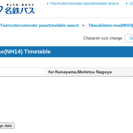
Fee/route/commuter pass/timetable search
日
Fee/route/commuter pass/timetable search
＞
Okazakikōen-mae(NH14) 
Character size change
S
e(NH14) Timetable
for Kanayama,Meitetsu Nagoya
e date