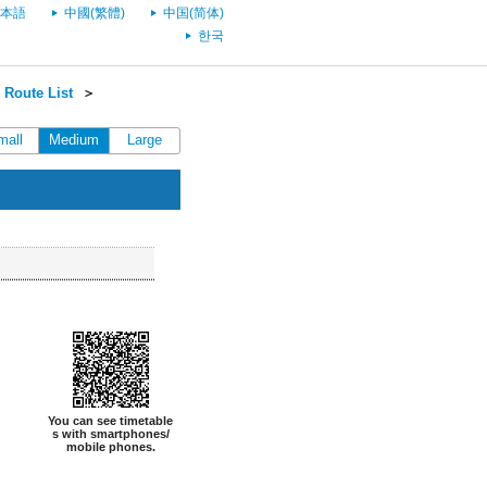
本語
中國(繁體)
中国(简体)
한국
Route List
＞
mall
Medium
Large
You can see timetable
s with smartphones/
mobile phones.