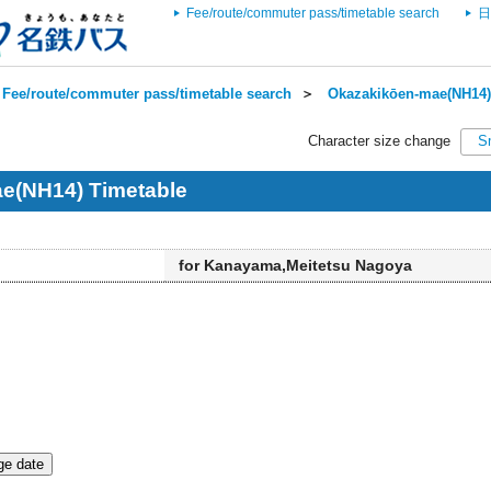
Fee/route/commuter pass/timetable search
日
Fee/route/commuter pass/timetable search
＞
Okazakikōen-mae(NH14) 
Character size change
S
e(NH14) Timetable
for Kanayama,Meitetsu Nagoya
e date