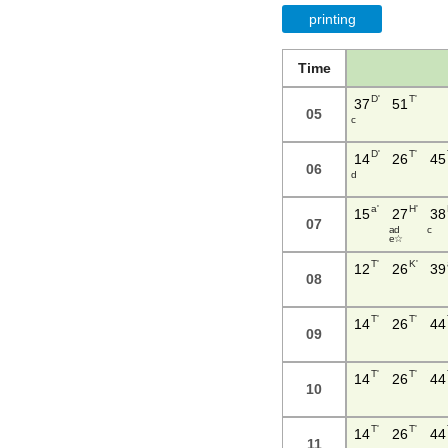
printing
Time
D'
T'
37
51
05
c
D'
T'
14
26
45
06
d
a'
H'
15
27
38
07
a d
c
e ☆
T'
K'
12
26
39
08
T'
T'
14
26
44
09
T'
T'
14
26
44
10
T'
T'
14
26
44
11