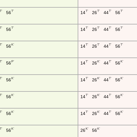
T'
T'
T'
T'
T'
T'
56
14
26
44
56
T'
T'
T'
T'
T'
T'
56
14
26
44
56
T'
K'
T'
T'
T'
T'
56
14
26
44
56
T'
P'
T'
K'
T'
K'
56
14
26
44
56
T'
K'
T'
K'
T'
K'
56
14
26
44
56
T'
K'
T'
K'
T'
K'
56
14
26
44
56
T'
K'
T'
K'
T'
K'
56
14
26
44
56
T'
K'
K'
K'
56
26
56