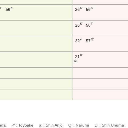
T'
K'
K'
K'
56
26
56
K'
T'
26
56
e'
Q'
32
57
R'
21
b e
uyama P' : Toyoake a' : Shin Anjō Q' : Narumi D' : Shin Unuma 