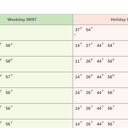
Weekday 08/07
Holiday 
C'
T'
37
54
c
T'
a'
T'
T'
T'
T'
56
14
27
44
54
K'
K'
T'
K'
T'
K'
58
11
26
44
56
a'
T'
T'
K'
T'
K'
57
14
26
44
56
T'
T'
T'
T'
T'
T'
56
14
26
44
56
T'
T'
T'
T'
T'
T'
56
14
26
44
56
T'
T'
T'
T'
T'
T'
56
14
26
44
56