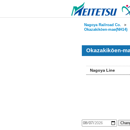
Nagoya Railroad Co.
＞
Okazakikōen-mae(NH14)
Okazakikōen-ma
Nagoya Line
Chang