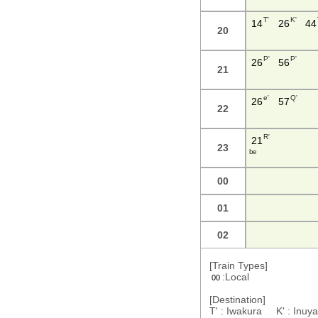
T'
K'
14
26
44
20
P'
P'
26
56
21
e'
Q'
26
57
22
R'
21
23
b e
00
01
02
[Train Types]
:Local
00
[Destination]
T' : Iwakura K' : In