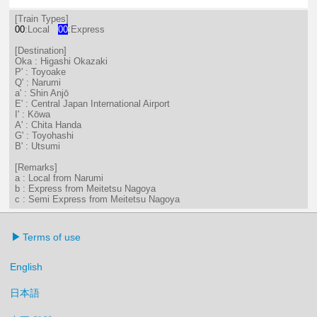
14分はつ LocalShin Anjō(NH17)いき
29分はつ LocalNarumi(NH27)い
53分はつ LocalNarumi(N
[Train Types]
00
:Local
00
:Express
[Destination]
Oka : Higashi Okazaki
P' : Toyoake
Q' : Narumi
a' : Shin Anjō
E' : Central Japan International Airport
I' : Kōwa
A' : Chita Handa
G' : Toyohashi
B' : Utsumi
[Remarks]
a : Local from Narumi
b : Express from Meitetsu Nagoya
c : Semi Express from Meitetsu Nagoya
Terms of use
English
日本語