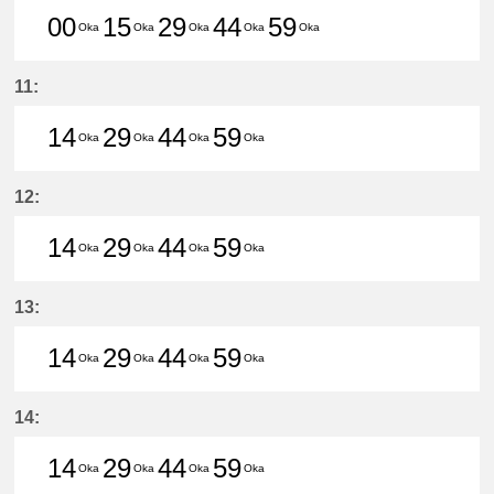
00
15
29
44
59
Oka
Oka
Oka
Oka
Oka
0分はつ LocalHigashi Okazaki(NH1
15分はつ LocalHigashi Okaz
29分はつ LocalHigashi 
44分はつ LocalHig
59分はつ Loc
11:
14
29
44
59
Oka
Oka
Oka
Oka
14分はつ LocalHigashi Okazaki(N
29分はつ LocalHigashi Okaz
44分はつ LocalHigashi 
59分はつ LocalHig
12:
14
29
44
59
Oka
Oka
Oka
Oka
14分はつ LocalHigashi Okazaki(N
29分はつ LocalHigashi Okaz
44分はつ LocalHigashi 
59分はつ LocalHig
13:
14
29
44
59
Oka
Oka
Oka
Oka
14分はつ LocalHigashi Okazaki(N
29分はつ LocalHigashi Okaz
44分はつ LocalHigashi 
59分はつ LocalHig
14:
14
29
44
59
Oka
Oka
Oka
Oka