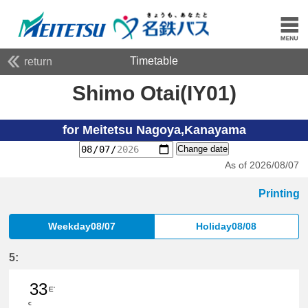
Timetable
return
Shimo Otai(IY01)
for Meitetsu Nagoya,Kanayama
Change date
As of 2026/08/07
Printing
Weekday08/07
Holiday08/08
5:
33
E'
c