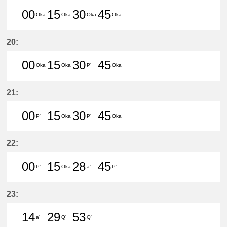
00
15
30
45
Oka
Oka
Oka
Oka
0分はつ LocalHigashi Okazaki(NH1
15分はつ LocalHigashi Okaz
30分はつ LocalHigashi 
45分はつ LocalHig
20:
00
15
30
45
Oka
Oka
P'
Oka
0分はつ LocalHigashi Okazaki(NH1
15分はつ LocalHigashi Okaz
30分はつ LocalToyoake(
45分はつ LocalHig
21:
00
15
30
45
P'
Oka
P'
Oka
0分はつ LocalToyoake(NH22)いき
15分はつ LocalHigashi Okaz
30分はつ LocalToyoake(
45分はつ LocalHig
22:
00
15
28
45
P'
Oka
a'
P'
0分はつ LocalToyoake(NH22)いき
15分はつ LocalHigashi Okaz
28分はつ LocalShin Anj
45分はつ LocalToy
23:
14
29
53
a'
Q'
Q'