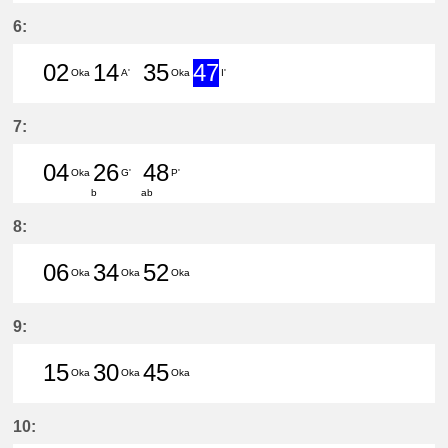
33分はつ LocalCentral Japan Inte
6:
02
14
35
47
Oka
A'
Oka
I'
2分はつ LocalHigashi Okazaki(NH1
14分はつ LocalChita Handa(
35分はつ LocalHigashi 
47分はつ Express
7:
04
26
48
Oka
G'
P'
b
ab
4分はつ LocalHigashi Okazaki(NH1
26分はつ LocalToyohashi(NH0
48分はつ LocalToyoake(
8:
06
34
52
Oka
Oka
Oka
6分はつ LocalHigashi Okazaki(NH1
34分はつ LocalHigashi Okaz
52分はつ LocalHigashi 
9:
15
30
45
Oka
Oka
Oka
15分はつ LocalHigashi Okazaki(N
30分はつ LocalHigashi Okaz
45分はつ LocalHigashi 
10: