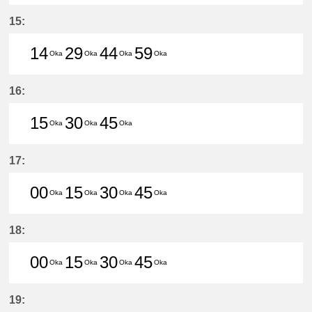
14分はつ LocalHigashi Okazaki(N
29分はつ LocalHigashi Okaz
44分はつ LocalHigashi 
59分はつ LocalHig
15:
14
29
44
59
Oka
Oka
Oka
Oka
14分はつ LocalHigashi Okazaki(N
29分はつ LocalHigashi Okaz
44分はつ LocalHigashi 
59分はつ LocalHig
16:
15
30
45
Oka
Oka
Oka
15分はつ LocalHigashi Okazaki(N
30分はつ LocalHigashi Okaz
45分はつ LocalHigashi 
17:
00
15
30
45
Oka
Oka
Oka
Oka
0分はつ LocalHigashi Okazaki(NH1
15分はつ LocalHigashi Okaz
30分はつ LocalHigashi 
45分はつ LocalHig
18:
00
15
30
45
Oka
Oka
Oka
Oka
0分はつ LocalHigashi Okazaki(NH1
15分はつ LocalHigashi Okaz
30分はつ LocalHigashi 
45分はつ LocalHig
19: