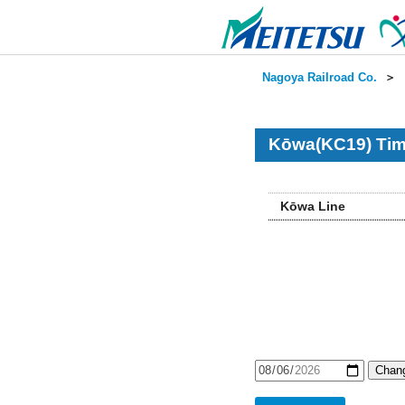
Nagoya Railroad Co.
＞
Kōwa(KC19) Tim
Kōwa Line
Chang