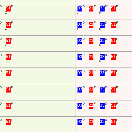
D'
F'
D'
F'
D'
F'
51
03
21
33
51
Z
b
b
D'
F'
D'
F'
D'
F'
51
03
21
33
51
Z
b
b
D'
F'
D'
F'
D'
F'
51
03
21
33
51
Z
b
b
D'
F'
D'
F'
D'
F'
51
03
21
33
51
b
b
D'
F'
D'
F'
D'
F'
51
03
21
33
51
D'
F'
D'
F'
D'
F'
51
03
21
33
51
D'
F'
D'
F'
D'
F'
51
03
21
33
51
D'
F'
D'
F'
D'
F'
51
03
21
33
51