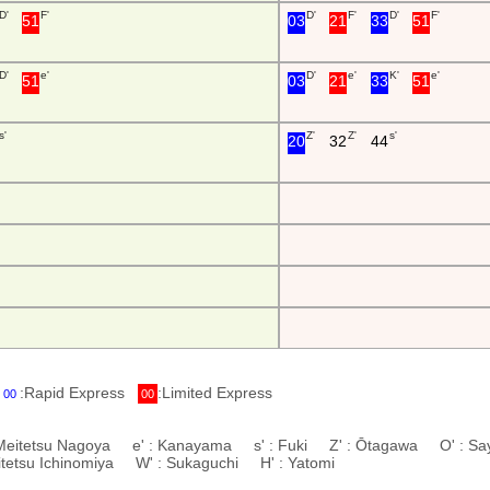
D'
F'
D'
F'
D'
F'
51
03
21
33
51
D'
e'
D'
e'
K'
e'
51
03
21
33
51
s'
Z'
Z'
s'
20
32
44
:Rapid Express
:Limited Express
00
00
 Meitetsu Nagoya e' : Kanayama s' : Fuki Z' : Ōtagawa O' : S
eitetsu Ichinomiya W' : Sukaguchi H' : Yatomi