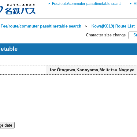
Fee/route/commuter pass/timetable search
日
Fee/route/commuter pass/timetable search
＞
Kōwa(KC19) Route List
Character size change
S
etable
for Ōtagawa,Kanayama,Meitetsu Nagoya
e date