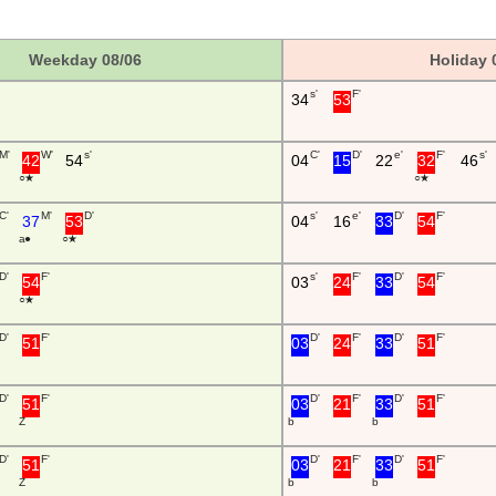
Weekday 08/06
Holiday 
s'
F'
34
53
M'
W'
s'
C'
D'
e'
F'
s'
42
54
04
15
22
32
46
○ ★
○ ★
C'
M'
D'
s'
e'
D'
F'
37
53
04
16
33
54
a ●
○ ★
D'
F'
s'
F'
D'
F'
54
03
24
33
54
○ ★
D'
F'
D'
F'
D'
F'
51
03
24
33
51
D'
F'
D'
F'
D'
F'
51
03
21
33
51
Z
b
b
D'
F'
D'
F'
D'
F'
51
03
21
33
51
Z
b
b