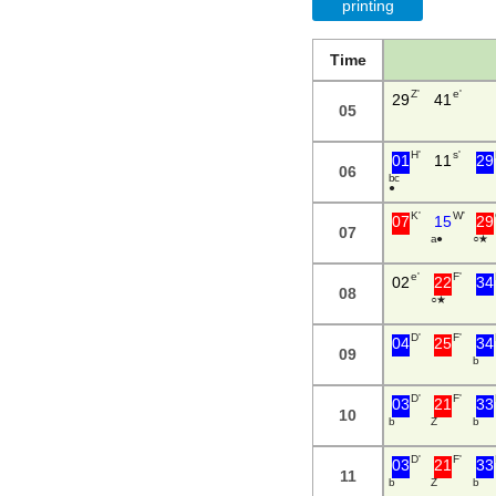
printing
Time
Z'
e'
29
41
05
H'
s'
01
11
29
06
b c
●
K'
W'
07
15
29
07
a ●
○ ★
e'
F'
02
22
34
08
○ ★
D'
F'
04
25
34
09
b
D'
F'
03
21
33
10
b
Z
b
D'
F'
03
21
33
11
b
Z
b