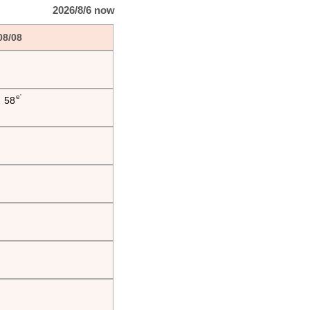
2026/8/6 now
08/08
e'
58