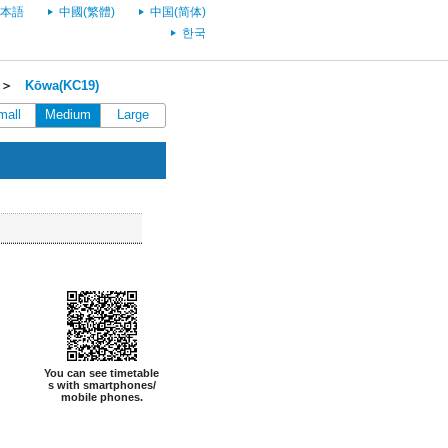
本語
中國(繁體)
中国(简体)
한국
＞
Kōwa(KC19)
mall
Medium
Large
You can see timetable
s with smartphones/
mobile phones.