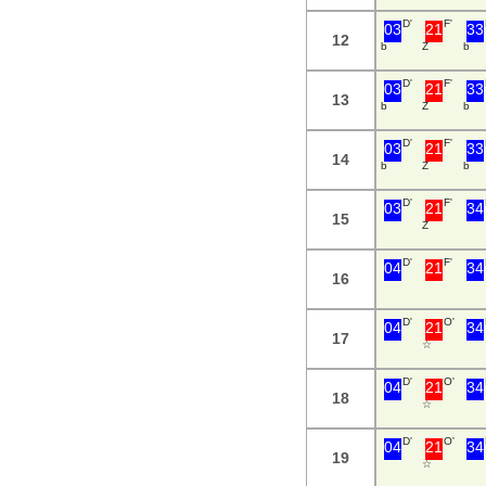
D'
F'
03
21
33
12
b
Z
b
D'
F'
03
21
33
13
b
Z
b
D'
F'
03
21
33
14
b
Z
b
D'
F'
03
21
34
15
Z
D'
F'
04
21
34
16
D'
O'
04
21
34
17
☆
D'
O'
04
21
34
18
☆
D'
O'
04
21
34
19
☆