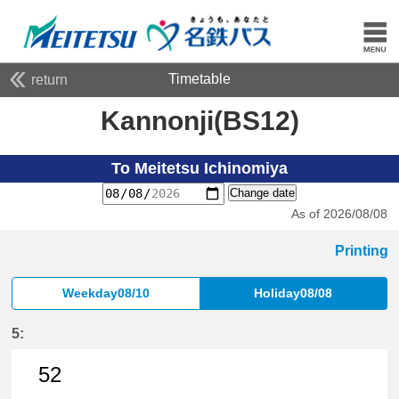
Timetable
return
Kannonji(BS12)
To Meitetsu Ichinomiya
Change date
As of 2026/08/08
Printing
Weekday08/10
Holiday08/08
5:
52