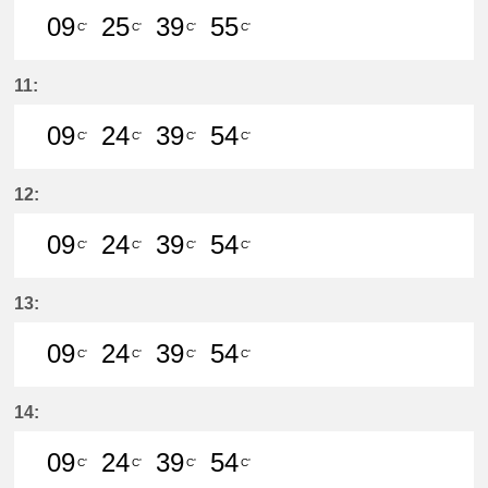
09
25
39
55
C'
C'
C'
C'
9分はつ LocalMeitetsu Gifu(NH60)
25分はつ LocalMeitetsu Gifu
39分はつ LocalMeitetsu
55分はつ LocalMei
11:
09
24
39
54
C'
C'
C'
C'
9分はつ LocalMeitetsu Gifu(NH60)
24分はつ LocalMeitetsu Gifu
39分はつ LocalMeitetsu
54分はつ LocalMei
12:
09
24
39
54
C'
C'
C'
C'
9分はつ LocalMeitetsu Gifu(NH60)
24分はつ LocalMeitetsu Gifu
39分はつ LocalMeitetsu
54分はつ LocalMei
13:
09
24
39
54
C'
C'
C'
C'
9分はつ LocalMeitetsu Gifu(NH60)
24分はつ LocalMeitetsu Gifu
39分はつ LocalMeitetsu
54分はつ LocalMei
14:
09
24
39
54
C'
C'
C'
C'