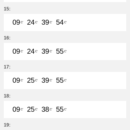
9分はつ LocalMeitetsu Gifu(NH60)
24分はつ LocalMeitetsu Gifu
39分はつ LocalMeitetsu
54分はつ LocalMei
15:
09
24
39
54
C'
C'
C'
C'
9分はつ LocalMeitetsu Gifu(NH60)
24分はつ LocalMeitetsu Gifu
39分はつ LocalMeitetsu
54分はつ LocalMei
16:
09
24
39
55
C'
C'
C'
C'
9分はつ LocalMeitetsu Gifu(NH60)
24分はつ LocalMeitetsu Gifu
39分はつ LocalMeitetsu
55分はつ LocalMei
17:
09
25
39
55
C'
C'
C'
C'
9分はつ LocalMeitetsu Gifu(NH60)
25分はつ LocalMeitetsu Gifu
39分はつ LocalMeitetsu
55分はつ LocalMei
18:
09
25
38
55
C'
C'
C'
C'
9分はつ LocalMeitetsu Gifu(NH60)
25分はつ LocalMeitetsu Gifu
38分はつ LocalMeitetsu
55分はつ LocalMei
19: