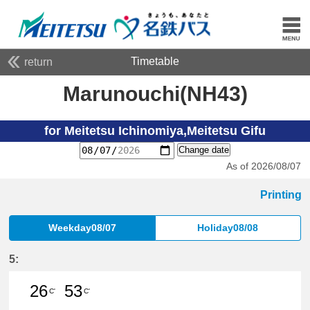
Timetable
return
Marunouchi(NH43)
for Meitetsu Ichinomiya,Meitetsu Gifu
Change date
As of 2026/08/07
Printing
Weekday08/07
Holiday08/08
5:
26
53
C'
C'