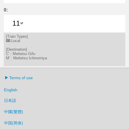
4分はつ LocalMeitetsu Gifu(NH60)
38分はつ LocalMeitetsu Gifu
0:
11
M'
11分はつ LocalMeitetsu Ichinomi
[Train Types]
00
:Local
[Destination]
C' : Meitetsu Gifu
M' : Meitetsu Ichinomiya
Terms of use
English
日本語
中國(繁體)
中国(简体)