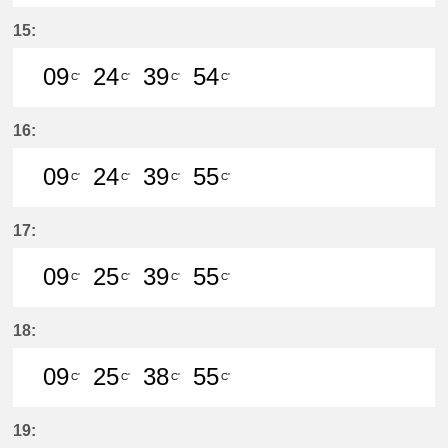
9分はつ LocalMeitetsu Gifu(NH60)
24分はつ LocalMeitetsu Gifu
39分はつ LocalMeitetsu
54分はつ LocalMei
15:
09
24
39
54
C'
C'
C'
C'
9分はつ LocalMeitetsu Gifu(NH60)
24分はつ LocalMeitetsu Gifu
39分はつ LocalMeitetsu
54分はつ LocalMei
16:
09
24
39
55
C'
C'
C'
C'
9分はつ LocalMeitetsu Gifu(NH60)
24分はつ LocalMeitetsu Gifu
39分はつ LocalMeitetsu
55分はつ LocalMei
17:
09
25
39
55
C'
C'
C'
C'
9分はつ LocalMeitetsu Gifu(NH60)
25分はつ LocalMeitetsu Gifu
39分はつ LocalMeitetsu
55分はつ LocalMei
18:
09
25
38
55
C'
C'
C'
C'
9分はつ LocalMeitetsu Gifu(NH60)
25分はつ LocalMeitetsu Gifu
38分はつ LocalMeitetsu
55分はつ LocalMei
19: