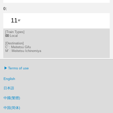
4分はつ LocalMeitetsu Gifu(NH60)
38分はつ LocalMeitetsu Gifu
0:
11
M'
11分はつ LocalMeitetsu Ichinomi
[Train Types]
00
:Local
[Destination]
C' : Meitetsu Gifu
M' : Meitetsu Ichinomiya
Terms of use
English
日本語
中國(繁體)
中国(简体)