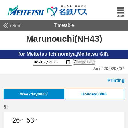
Timetable
return
Marunouchi(NH43)
for Meitetsu Ichinomiya,Meitetsu Gifu
Change date
As of 2026/08/07
Printing
Weekday08/07
Holiday08/08
5:
26
53
C'
C'