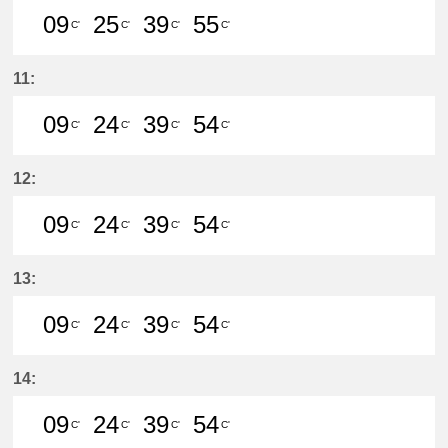
09
25
39
55
C'
C'
C'
C'
9分はつ LocalMeitetsu Gifu(NH60)
25分はつ LocalMeitetsu Gifu
39分はつ LocalMeitetsu
55分はつ LocalMei
11:
09
24
39
54
C'
C'
C'
C'
9分はつ LocalMeitetsu Gifu(NH60)
24分はつ LocalMeitetsu Gifu
39分はつ LocalMeitetsu
54分はつ LocalMei
12:
09
24
39
54
C'
C'
C'
C'
9分はつ LocalMeitetsu Gifu(NH60)
24分はつ LocalMeitetsu Gifu
39分はつ LocalMeitetsu
54分はつ LocalMei
13:
09
24
39
54
C'
C'
C'
C'
9分はつ LocalMeitetsu Gifu(NH60)
24分はつ LocalMeitetsu Gifu
39分はつ LocalMeitetsu
54分はつ LocalMei
14:
09
24
39
54
C'
C'
C'
C'