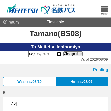
Timetable
return
Tamano(BS08)
To Meitetsu Ichinomiya
Change date
As of 2026/08/09
Printing
Weekday08/10
Holiday08/09
5:
44