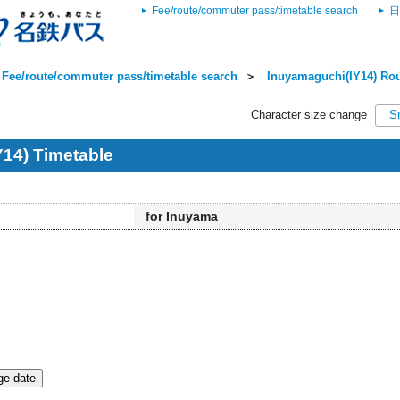
Fee/route/commuter pass/timetable search
日
Fee/route/commuter pass/timetable search
＞
Inuyamaguchi(IY14) Rou
Character size change
S
14) Timetable
for Inuyama
e date