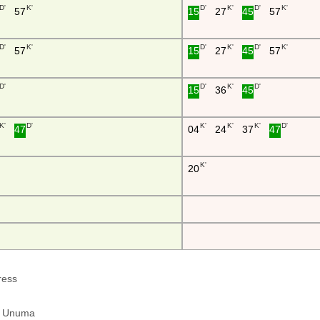
D'
K'
D'
K'
D'
K'
57
15
27
45
57
D'
K'
D'
K'
D'
K'
57
15
27
45
57
D'
D'
K'
D'
15
36
45
K'
D'
K'
K'
K'
D'
47
04
24
37
47
K'
20
press
hin Unuma