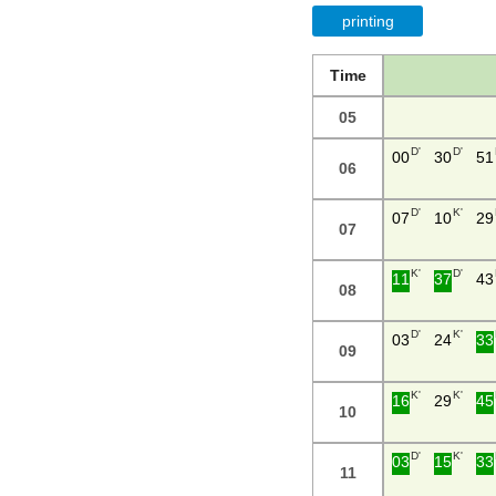
printing
Time
05
D'
D'
00
30
51
06
D'
K'
07
10
29
07
K'
D'
11
37
43
08
D'
K'
03
24
33
09
K'
K'
16
29
45
10
D'
K'
03
15
33
11