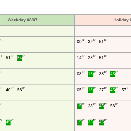
Weekday 08/07
Holiday 
K'
D'
K'
K'
00
32
51
D'
K'
D'
K'
K'
K'
51
54
14
28
51
K'
K'
D'
K'
D'
08
15
38
45
K'
K'
K'
K'
D'
K'
D'
K'
40
58
05
15
27
45
57
K'
D'
K'
D'
K'
15
28
45
58
D'
K'
K'
D'
K'
45
15
33
45