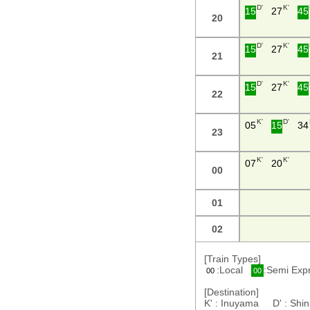
D'
K'
15
27
45
20
D'
K'
15
27
45
21
D'
K'
15
27
45
22
K'
D'
05
15
34
23
K'
K'
07
20
00
01
02
[Train Types]
:Local
:Semi Ex
00
00
[Destination]
K' : Inuyama D' : S