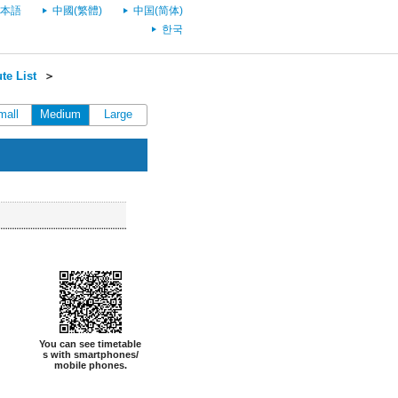
本語
中國(繁體)
中国(简体)
한국
te List
＞
mall
Medium
Large
You can see timetable
s with smartphones/
mobile phones.