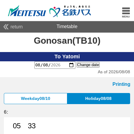
Timetable
return
Gonosan(TB10)
To Yatomi
Change date
As of 2026/08/08
Printing
Weekday08/10
Holiday08/08
6:
05
33