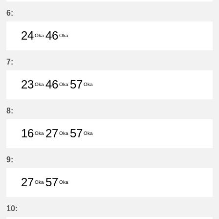
48分はつ LocalIwakura(IY07)いき
6:
24
46
Oka
Oka
24分はつ LocalHigashi Okazaki(N
46分はつ LocalHigashi Okaz
7:
23
46
57
Oka
Oka
Oka
23分はつ LocalHigashi Okazaki(N
46分はつ LocalHigashi Okaz
57分はつ LocalHigashi 
8:
16
27
57
Oka
Oka
Oka
16分はつ LocalHigashi Okazaki(N
27分はつ LocalHigashi Okaz
57分はつ LocalHigashi 
9:
27
57
Oka
Oka
27分はつ LocalHigashi Okazaki(N
57分はつ LocalHigashi Okaz
10: