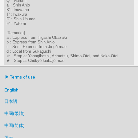
Q' : Narumi
a' : Shin Anjō
K' : Inuyama
T' : Iwakura
D' : Shin Unuma
H' : Yatomi
[Remarks]
a : Express from Higashi Okazaki
b : Express from Shin Anjō
c : Semi Express from Jingū-mae
d : Local from Sukaguchi
☆ : Stop at Yahagibashi, Arimatsu, Shimo-Otai, and Naka-Otai
★ : Stop at Chūkyō-keibajō-mae
Terms of use
English
日本語
中國(繁體)
中国(简体)
한국