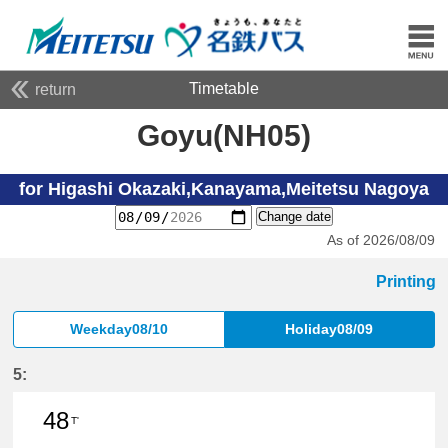
Timetable
return
Goyu(NH05)
for Higashi Okazaki,Kanayama,Meitetsu Nagoya
Change date
As of 2026/08/09
Printing
Weekday08/10
Holiday08/09
5:
48
T'