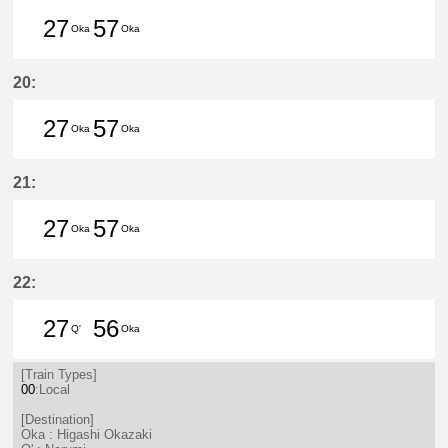
27
57
Oka
Oka
27分はつ LocalHigashi Okazaki(N
57分はつ LocalHigashi Okaz
20:
27
57
Oka
Oka
27分はつ LocalHigashi Okazaki(N
57分はつ LocalHigashi Okaz
21:
27
57
Oka
Oka
27分はつ LocalHigashi Okazaki(N
57分はつ LocalHigashi Okaz
22:
27
56
Q'
Oka
27分はつ LocalNarumi(NH27)いき
56分はつ LocalHigashi Okaz
[Train Types]
00
:Local
[Destination]
Oka : Higashi Okazaki