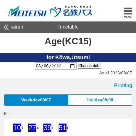
Timetable
return
Age(KC15)
for Kōwa,Utsumi
Change date
As of 2026/08/07
Printing
Weekday08/07
Holiday08/08
6:
10
27
39
51
B'
B'
I'
I'