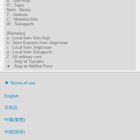
a' : Shin Anjō
O' : Saya
Nishi : Nishio
T' : Iwakura
C' : Meitetsu Gifu
W' : Sukaguchi
[Remarks]
a : Local from Shin Anjō
b : Semi Express from Jingū-mae
c : Local from Jingū-mae
d : Local from Sukaguchi
Z : All ordinary cars
☆ : Stop at Toyoake
★ : Stop at Hekikai Furui
Terms of use
English
日本語
中國(繁體)
中国(简体)