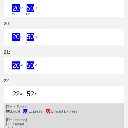
20
50
H'
H'
c☆
c☆
20分はつ ExpressYatomi(TB11)いき
50分はつ ExpressYatomi(TB11
20:
20
50
H'
H'
c☆
c☆
20分はつ ExpressYatomi(TB11)いき
50分はつ ExpressYatomi(TB11
21:
20
50
a'
a'
20分はつ ExpressShin Anjō(NH17)
50分はつ ExpressShin Anjō(
22:
22
52
a'
a'
22分はつ LocalShin Anjō(NH17)いき
52分はつ LocalShin Anjō(NH1
[Train Types]
00
:Local
00
:Express
00
:Limited Express
[Destination]
H' : Yatomi