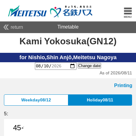
Timetable
return
Kami Yokosuka(GN12)
for Nishio,Shin Anjō,Meitetsu Nagoya
Change date
As of 2026/08/11
Printing
Weekday08/12
Holiday08/11
5:
45
a'