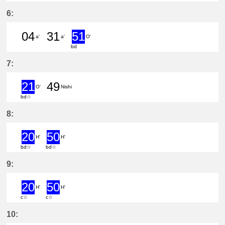
45分はつ LocalShin Anjō(NH17)いき
6:
04
31
51
a'
a'
O'
bd
4分はつ LocalShin Anjō(NH17)いき
31分はつ LocalShin Anjō(NH1
51分はつ ExpressSaya(
7:
21
49
O'
Nishi
bd☆
21分はつ ExpressSaya(TB09)いき
49分はつ LocalNishio(GN10)い
8:
20
50
H'
H'
bd☆
bd☆
20分はつ ExpressYatomi(TB11)いき
50分はつ ExpressYatomi(TB11
9:
20
50
H'
H'
c☆
c☆
20分はつ ExpressYatomi(TB11)いき
50分はつ ExpressYatomi(TB11
10: