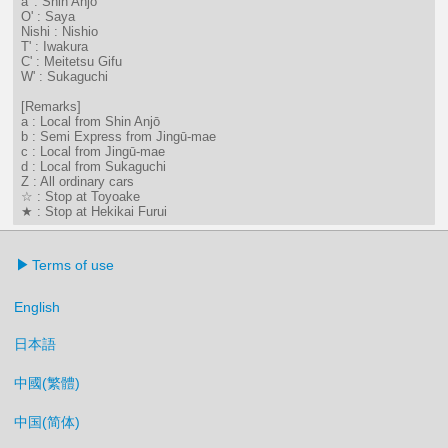
a' : Shin Anjō
O' : Saya
Nishi : Nishio
T' : Iwakura
C' : Meitetsu Gifu
W' : Sukaguchi
[Remarks]
a : Local from Shin Anjō
b : Semi Express from Jingū-mae
c : Local from Jingū-mae
d : Local from Sukaguchi
Z : All ordinary cars
☆ : Stop at Toyoake
★ : Stop at Hekikai Furui
Terms of use
English
日本語
中國(繁體)
中国(简体)