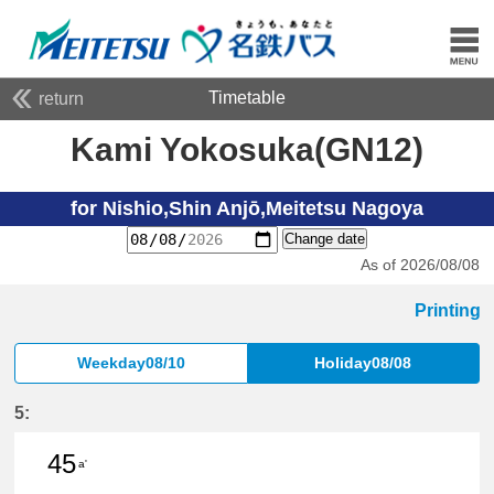
Timetable
return
Kami Yokosuka(GN12)
for Nishio,Shin Anjō,Meitetsu Nagoya
Change date
As of 2026/08/08
Printing
Weekday08/10
Holiday08/08
5:
45
a'