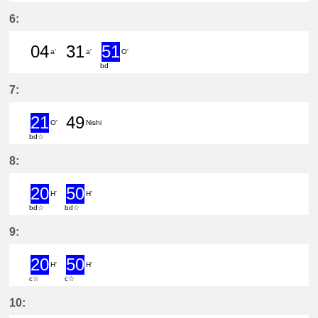
45分はつ LocalShin Anjō(NH17)いき
6:
04
31
51
a'
a'
O'
bd
4分はつ LocalShin Anjō(NH17)いき
31分はつ LocalShin Anjō(NH1
51分はつ ExpressSaya(
7:
21
49
O'
Nishi
bd☆
21分はつ ExpressSaya(TB09)いき
49分はつ LocalNishio(GN10)い
8:
20
50
H'
H'
bd☆
bd☆
20分はつ ExpressYatomi(TB11)いき
50分はつ ExpressYatomi(TB11
9:
20
50
H'
H'
c☆
c☆
20分はつ ExpressYatomi(TB11)いき
50分はつ ExpressYatomi(TB11
10: