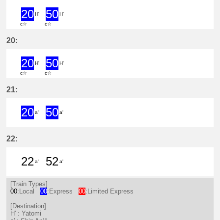
20
50
H'
H'
c☆
c☆
20分はつ ExpressYatomi(TB11)いき
50分はつ ExpressYatomi(TB11
20:
20
50
H'
H'
c☆
c☆
20分はつ ExpressYatomi(TB11)いき
50分はつ ExpressYatomi(TB11
21:
20
50
a'
a'
20分はつ ExpressShin Anjō(NH17)
50分はつ ExpressShin Anjō(
22:
22
52
a'
a'
22分はつ LocalShin Anjō(NH17)いき
52分はつ LocalShin Anjō(NH1
[Train Types]
00
:Local
00
:Express
00
:Limited Express
[Destination]
H' : Yatomi