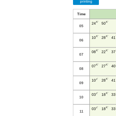
printing
Time
K'
K'
24
50
05
K'
K'
10
28
41
06
K'
K'
08
22
37
07
K'
K'
07
27
40
08
z'
K'
10
28
41
09
z'
K'
03
18
33
10
z'
K'
03
18
33
11