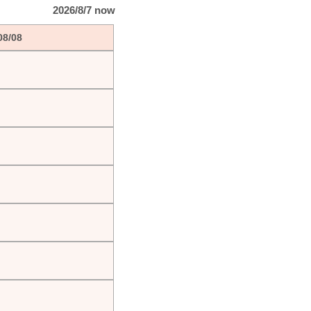
2026/8/7 now
08/08