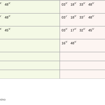
K'
K'
K'
K'
K'
K'
48
03
18
33
48
z'
K'
z'
K'
z'
K'
48
03
18
33
48
K'
K'
K'
K'
K'
K'
45
03
17
32
45
K'
K'
16
48
kakino