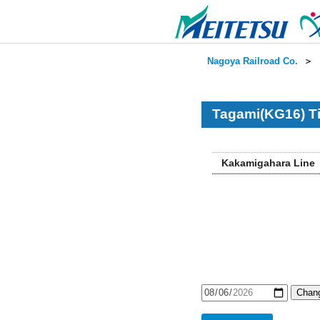
Nagoya Railroad Co.
＞
Tagami(KG16) T
Kakamigahara Line
Chang