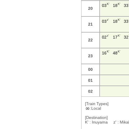
K'
K'
03
18
33
20
z'
K'
03
18
33
21
z'
K'
02
17
32
22
K'
K'
16
48
23
00
01
02
[Train Types]
:Local
00
[Destination]
K' : Inuyama z' : Mi