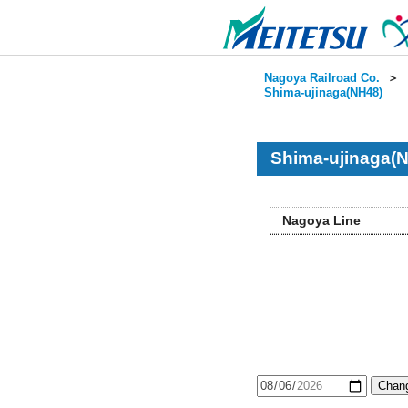
Nagoya Railroad Co.
＞
Shima-ujinaga(NH48)
Shima-ujinaga(N
Nagoya Line
Chang