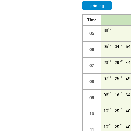
printing
Time
C'
38
05
C'
C'
05
34
54
06
C'
M'
23
29
44
07
C'
C'
07
25
49
08
C'
C'
06
16
34
09
C'
C'
10
25
40
10
C'
C'
10
25
40
11