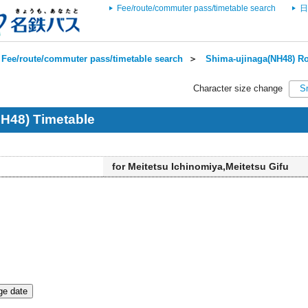
Fee/route/commuter pass/timetable search
日
Fee/route/commuter pass/timetable search
＞
Shima-ujinaga(NH48) Ro
Character size change
S
H48) Timetable
for Meitetsu Ichinomiya,Meitetsu Gifu
e date