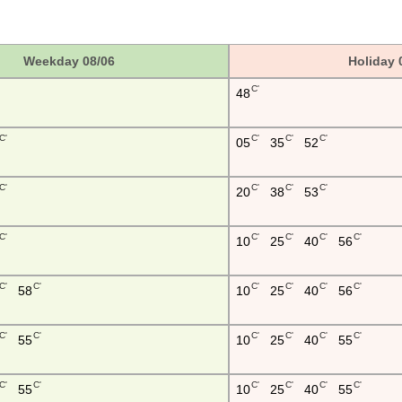
Weekday 08/06
Holiday 
C'
48
C'
C'
C'
C'
05
35
52
C'
C'
C'
C'
20
38
53
C'
C'
C'
C'
C'
10
25
40
56
C'
C'
C'
C'
C'
C'
58
10
25
40
56
C'
C'
C'
C'
C'
C'
55
10
25
40
55
C'
C'
C'
C'
C'
C'
55
10
25
40
55