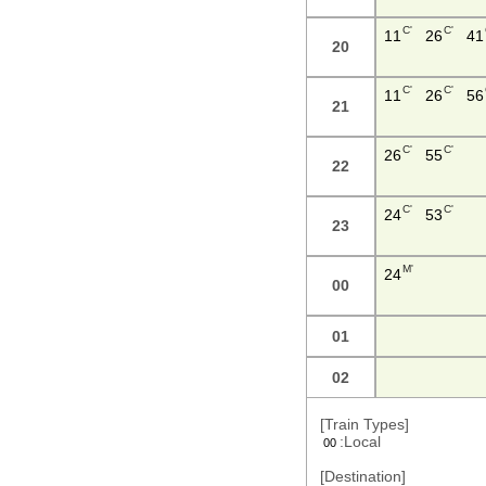
C'
C'
11
26
41
20
C'
C'
11
26
56
21
C'
C'
26
55
22
C'
C'
24
53
23
M'
24
00
01
02
[Train Types]
:Local
00
[Destination]