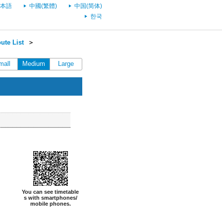
本語
中國(繁體)
中国(简体)
한국
ute List
＞
mall
Medium
Large
You can see timetable
s with smartphones/
mobile phones.