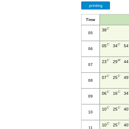
printing
Time
C'
38
05
C'
C'
05
34
54
06
C'
M'
23
29
44
07
C'
C'
07
25
49
08
C'
C'
06
16
34
09
C'
C'
10
25
40
10
C'
C'
10
25
40
11