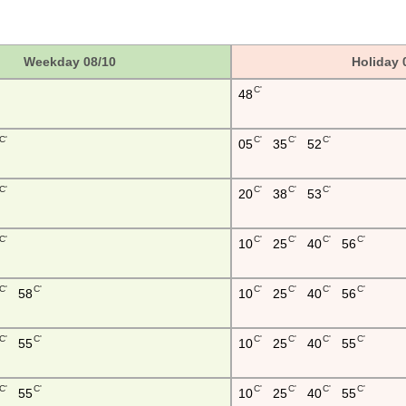
Weekday 08/10
Holiday 
C'
48
C'
C'
C'
C'
05
35
52
C'
C'
C'
C'
20
38
53
C'
C'
C'
C'
C'
10
25
40
56
C'
C'
C'
C'
C'
C'
58
10
25
40
56
C'
C'
C'
C'
C'
C'
55
10
25
40
55
C'
C'
C'
C'
C'
C'
55
10
25
40
55