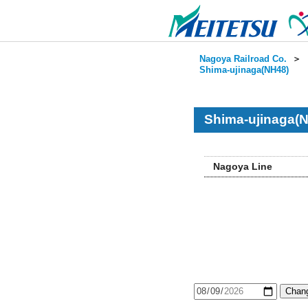
Nagoya Railroad Co.
＞
Shima-ujinaga(NH48)
Shima-ujinaga(N
Nagoya Line
Chang