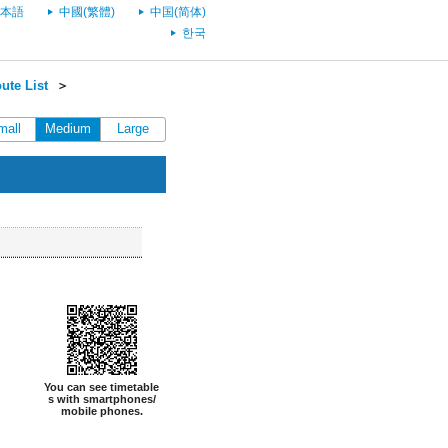
本語
中國(繁體)
中国(简体)
한국
ute List
＞
mall
Medium
Large
You can see timetable
s with smartphones/
mobile phones.