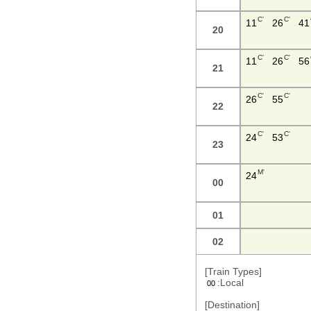
C'
C'
11
26
41
20
C'
C'
11
26
56
21
C'
C'
26
55
22
C'
C'
24
53
23
M'
24
00
01
02
[Train Types]
:Local
00
[Destination]