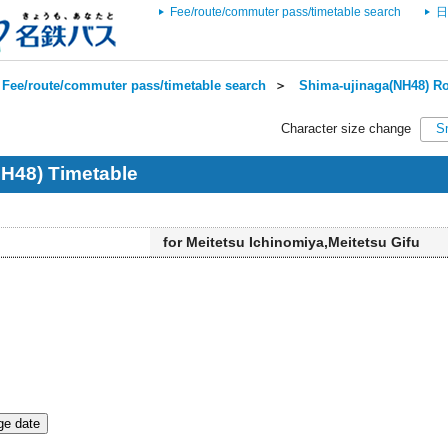
Fee/route/commuter pass/timetable search
日
Fee/route/commuter pass/timetable search
＞
Shima-ujinaga(NH48) Ro
Character size change
S
H48) Timetable
for Meitetsu Ichinomiya,Meitetsu Gifu
e date