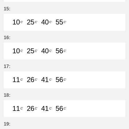
10分はつ LocalMeitetsu Gifu(NH60
25分はつ LocalMeitetsu Gifu
40分はつ LocalMeitetsu
55分はつ LocalMei
15:
10
25
40
55
C'
C'
C'
C'
10分はつ LocalMeitetsu Gifu(NH60
25分はつ LocalMeitetsu Gifu
40分はつ LocalMeitetsu
55分はつ LocalMei
16:
10
25
40
56
C'
C'
C'
C'
10分はつ LocalMeitetsu Gifu(NH60
25分はつ LocalMeitetsu Gifu
40分はつ LocalMeitetsu
56分はつ LocalMei
17:
11
26
41
56
C'
C'
C'
C'
11分はつ LocalMeitetsu Gifu(NH60
26分はつ LocalMeitetsu Gifu
41分はつ LocalMeitetsu
56分はつ LocalMei
18:
11
26
41
56
C'
C'
C'
C'
11分はつ LocalMeitetsu Gifu(NH60
26分はつ LocalMeitetsu Gifu
41分はつ LocalMeitetsu
56分はつ LocalMei
19: