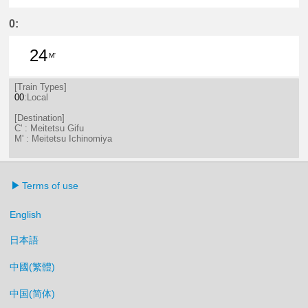
24分はつ LocalMeitetsu Gifu(NH60
53分はつ LocalMeitetsu Gifu
0:
24
M'
24分はつ LocalMeitetsu Ichinomi
[Train Types]
00
:Local
[Destination]
C' : Meitetsu Gifu
M' : Meitetsu Ichinomiya
Terms of use
English
日本語
中國(繁體)
中国(简体)