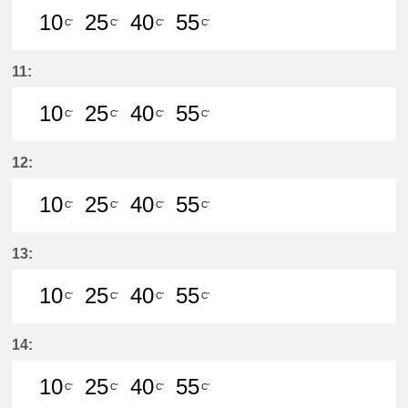
10
25
40
55
C'
C'
C'
C'
10分はつ LocalMeitetsu Gifu(NH60
25分はつ LocalMeitetsu Gifu
40分はつ LocalMeitetsu
55分はつ LocalMei
11:
10
25
40
55
C'
C'
C'
C'
10分はつ LocalMeitetsu Gifu(NH60
25分はつ LocalMeitetsu Gifu
40分はつ LocalMeitetsu
55分はつ LocalMei
12:
10
25
40
55
C'
C'
C'
C'
10分はつ LocalMeitetsu Gifu(NH60
25分はつ LocalMeitetsu Gifu
40分はつ LocalMeitetsu
55分はつ LocalMei
13:
10
25
40
55
C'
C'
C'
C'
10分はつ LocalMeitetsu Gifu(NH60
25分はつ LocalMeitetsu Gifu
40分はつ LocalMeitetsu
55分はつ LocalMei
14:
10
25
40
55
C'
C'
C'
C'