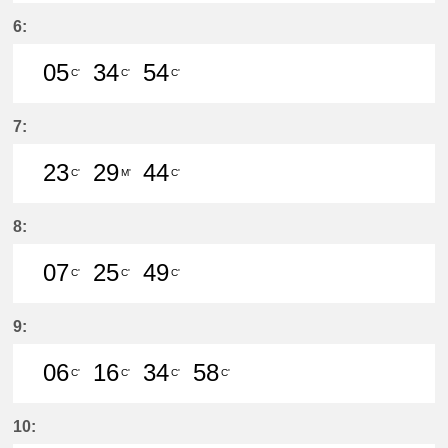
38分はつ LocalMeitetsu Gifu(NH60
6:
05
34
54
C'
C'
C'
5分はつ LocalMeitetsu Gifu(NH60)
34分はつ LocalMeitetsu Gifu
54分はつ LocalMeitetsu
7:
23
29
44
C'
M'
C'
23分はつ LocalMeitetsu Gifu(NH60
29分はつ LocalMeitetsu Ichi
44分はつ LocalMeitetsu
8:
07
25
49
C'
C'
C'
7分はつ LocalMeitetsu Gifu(NH60)
25分はつ LocalMeitetsu Gifu
49分はつ LocalMeitetsu
9:
06
16
34
58
C'
C'
C'
C'
6分はつ LocalMeitetsu Gifu(NH60)
16分はつ LocalMeitetsu Gifu
34分はつ LocalMeitetsu
58分はつ LocalMei
10: