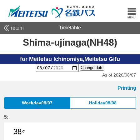
Timetable
return
Shima-ujinaga(NH48)
for Meitetsu Ichinomiya,Meitetsu Gifu
Change date
As of 2026/08/07
Printing
Weekday08/07
Holiday08/08
5:
38
C'