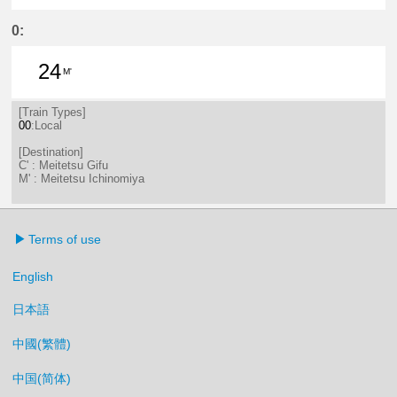
25分はつ LocalMeitetsu Gifu(NH60
53分はつ LocalMeitetsu Gifu
0:
24
M'
24分はつ LocalMeitetsu Ichinomi
[Train Types]
00
:Local
[Destination]
C' : Meitetsu Gifu
M' : Meitetsu Ichinomiya
Terms of use
English
日本語
中國(繁體)
中国(简体)