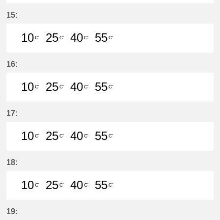
10分はつ LocalMeitetsu Gifu(NH60
25分はつ LocalMeitetsu Gifu
40分はつ LocalMeitetsu
55分はつ LocalMei
15:
10
25
40
55
C'
C'
C'
C'
10分はつ LocalMeitetsu Gifu(NH60
25分はつ LocalMeitetsu Gifu
40分はつ LocalMeitetsu
55分はつ LocalMei
16:
10
25
40
55
C'
C'
C'
C'
10分はつ LocalMeitetsu Gifu(NH60
25分はつ LocalMeitetsu Gifu
40分はつ LocalMeitetsu
55分はつ LocalMei
17:
10
25
40
55
C'
C'
C'
C'
10分はつ LocalMeitetsu Gifu(NH60
25分はつ LocalMeitetsu Gifu
40分はつ LocalMeitetsu
55分はつ LocalMei
18:
10
25
40
55
C'
C'
C'
C'
10分はつ LocalMeitetsu Gifu(NH60
25分はつ LocalMeitetsu Gifu
40分はつ LocalMeitetsu
55分はつ LocalMei
19: