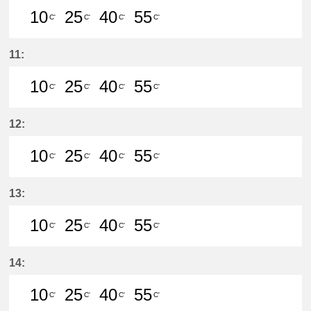
10
25
40
55
C'
C'
C'
C'
10分はつ LocalMeitetsu Gifu(NH60
25分はつ LocalMeitetsu Gifu
40分はつ LocalMeitetsu
55分はつ LocalMei
11:
10
25
40
55
C'
C'
C'
C'
10分はつ LocalMeitetsu Gifu(NH60
25分はつ LocalMeitetsu Gifu
40分はつ LocalMeitetsu
55分はつ LocalMei
12:
10
25
40
55
C'
C'
C'
C'
10分はつ LocalMeitetsu Gifu(NH60
25分はつ LocalMeitetsu Gifu
40分はつ LocalMeitetsu
55分はつ LocalMei
13:
10
25
40
55
C'
C'
C'
C'
10分はつ LocalMeitetsu Gifu(NH60
25分はつ LocalMeitetsu Gifu
40分はつ LocalMeitetsu
55分はつ LocalMei
14:
10
25
40
55
C'
C'
C'
C'