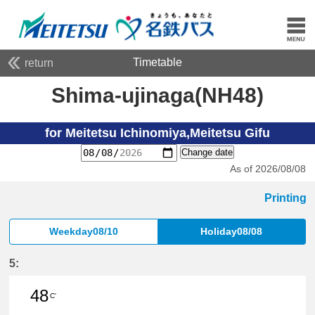
Timetable
return
Shima-ujinaga(NH48)
for Meitetsu Ichinomiya,Meitetsu Gifu
Change date
As of 2026/08/08
Printing
Weekday08/10
Holiday08/08
5:
48
C'