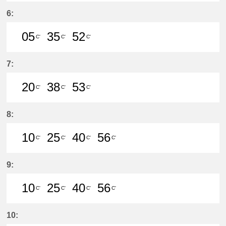
48分はつ LocalMeitetsu Gifu(NH60
6:
05
35
52
C'
C'
C'
5分はつ LocalMeitetsu Gifu(NH60)
35分はつ LocalMeitetsu Gifu
52分はつ LocalMeitetsu
7:
20
38
53
C'
C'
C'
20分はつ LocalMeitetsu Gifu(NH60
38分はつ LocalMeitetsu Gifu
53分はつ LocalMeitetsu
8:
10
25
40
56
C'
C'
C'
C'
10分はつ LocalMeitetsu Gifu(NH60
25分はつ LocalMeitetsu Gifu
40分はつ LocalMeitetsu
56分はつ LocalMei
9:
10
25
40
56
C'
C'
C'
C'
10分はつ LocalMeitetsu Gifu(NH60
25分はつ LocalMeitetsu Gifu
40分はつ LocalMeitetsu
56分はつ LocalMei
10: