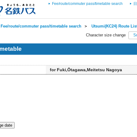
Fee/route/commuter pass/timetable search
日
Fee/route/commuter pass/timetable search
＞
Utsumi(KC24) Route Lis
Character size change
S
imetable
for Fuki,Ōtagawa,Meitetsu Nagoya
e date