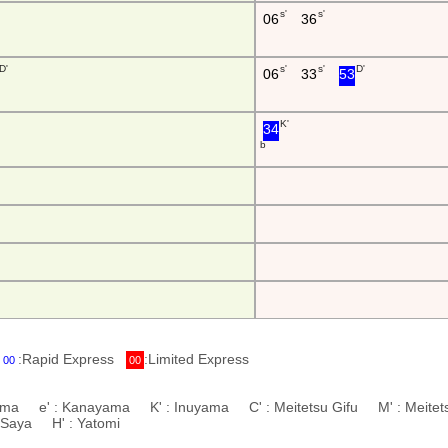
s'
s'
06
36
D'
s'
s'
D'
06
33
53
K'
34
b
:Rapid Express
:Limited Express
00
00
numa e' : Kanayama K' : Inuyama C' : Meitetsu Gifu M' : Meitet
: Saya H' : Yatomi