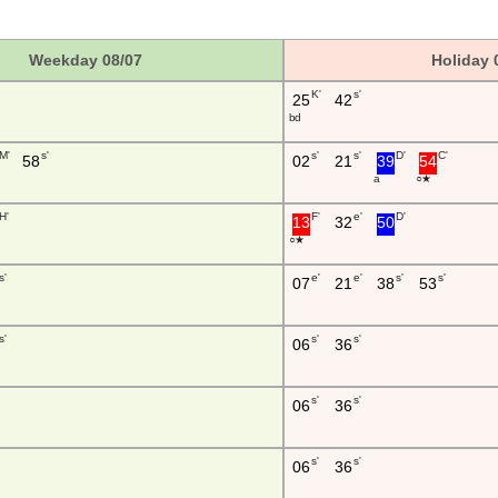
Weekday 08/07
Holiday 
K'
s'
25
42
b d
M'
s'
s'
s'
D'
C'
58
02
21
39
54
a
○ ★
H'
F'
e'
D'
13
32
50
○ ★
s'
e'
e'
s'
s'
07
21
38
53
s'
s'
s'
06
36
s'
s'
06
36
s'
s'
06
36