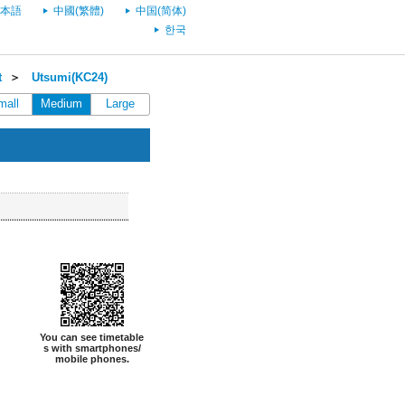
本語
中國(繁體)
中国(简体)
한국
t
＞
Utsumi(KC24)
mall
Medium
Large
You can see timetable
s with smartphones/
mobile phones.