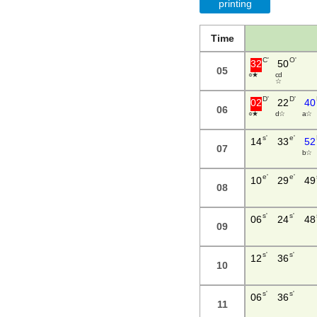
printing
Time
C'
O'
32
50
05
○ ★
c d
☆
D'
D'
02
22
40
06
○ ★
d ☆
a ☆
s'
e'
14
33
52
07
b ☆
e'
e'
10
29
49
08
s'
s'
06
24
48
09
s'
s'
12
36
10
s'
s'
06
36
11