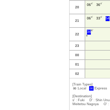
s'
s'
06
36
20
s'
s'
06
33
54
21
K'
34
22
b
23
00
01
02
[Train Types]
:Local
:Express
00
00
[Destination]
s' : Fuki D' : Shin U
Meitetsu Nagoya O' 