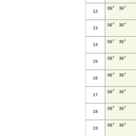
s'
s'
06
36
12
s'
s'
06
36
13
s'
s'
06
36
14
s'
s'
06
36
15
s'
s'
06
36
16
s'
s'
06
36
17
s'
s'
06
36
18
s'
s'
06
36
19