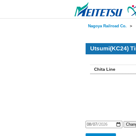
Nagoya Railroad Co.
＞
Utsumi(KC24) T
Chita Line
Chang