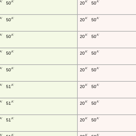
A'
A'
A'
A'
50
20
50
A'
A'
A'
A'
50
20
50
A'
A'
A'
A'
50
20
50
A'
A'
A'
A'
50
20
50
A'
A'
A'
A'
50
20
50
A'
A'
A'
A'
51
20
50
A'
A'
A'
A'
51
20
50
A'
A'
A'
A'
51
20
50
A'
A'
A'
A'