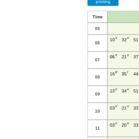
printing
Time
05
A'
A'
10
32
51
06
A'
A'
06
21
37
07
B'
I'
16
35
44
08
A'
A'
13
34
51
09
A'
A'
03
21
33
10
A'
A'
03
20
33
11