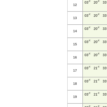
A'
A'
03
20
33
12
A'
A'
03
20
33
13
A'
A'
03
20
33
14
A'
A'
03
20
33
15
A'
A'
03
20
33
16
A'
A'
03
21
33
17
A'
A'
03
21
33
18
A'
A'
03
21
33
19
A'
A'