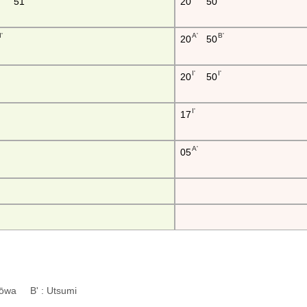
51
20
50
I'
A'
B'
20
50
I'
I'
20
50
I'
17
A'
05
: Kōwa B' : Utsumi