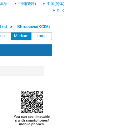
本語
中國(繁體)
中国(简体)
한국
List
＞
Shirasawa(KC06)
mall
Medium
Large
You can see timetable
s with smartphones/
mobile phones.