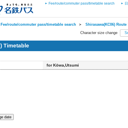
Fee/route/commuter pass/timetable search
日
Fee/route/commuter pass/timetable search
＞
Shirasawa(KC06) Route 
Character size change
S
) Timetable
for Kōwa,Utsumi
e date