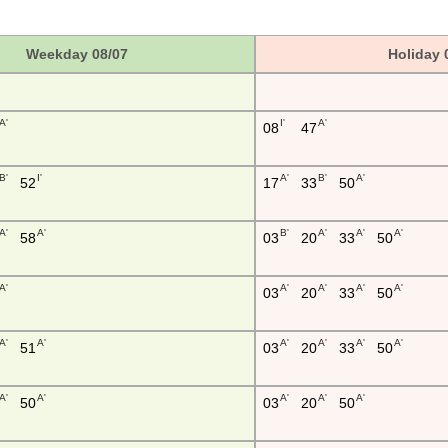
Weekday 08/07
Holiday 
A'
I'
A'
08
47
B'
I'
A'
B'
A'
52
17
33
50
A'
A'
B'
A'
A'
A'
58
03
20
33
50
A'
A'
A'
A'
A'
03
20
33
50
A'
A'
A'
A'
A'
A'
51
03
20
33
50
A'
A'
A'
A'
A'
50
03
20
50