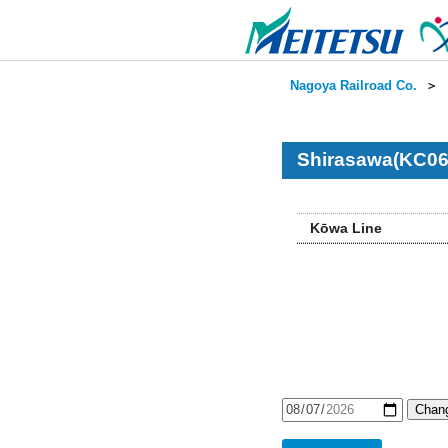
Nagoya Railroad Co.
＞
Shirasawa(KC06
Kōwa Line
Chang