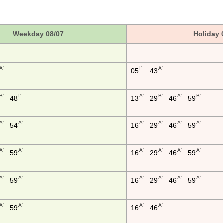
Weekday 08/07
Holiday 
A'
I'
A'
05
43
B'
I'
A'
B'
A'
B'
48
13
29
46
59
A'
A'
A'
A'
A'
A'
54
16
29
46
59
A'
A'
A'
A'
A'
A'
59
16
29
46
59
A'
A'
A'
A'
A'
A'
59
16
29
46
59
A'
A'
A'
A'
59
16
46