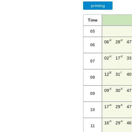
printing
Time
05
A'
A'
06
28
47
06
A'
A'
02
17
33
07
B'
I'
12
31
40
08
A'
A'
09
30
47
09
A'
A'
17
29
47
10
A'
A'
16
29
46
11