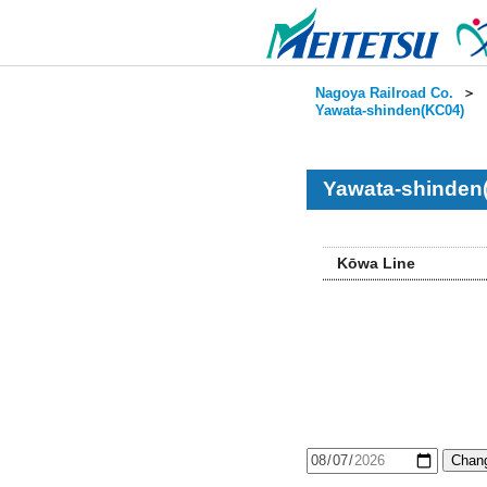
Nagoya Railroad Co.
＞
Yawata-shinden(KC04)
Yawata-shinden
Kōwa Line
Chang