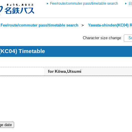
Fee/route/commuter pass/timetable search
日
Fee/route/commuter pass/timetable search
＞
Yawata-shinden(KC04) R
Character size change
S
(KC04) Timetable
for Kōwa,Utsumi
e date