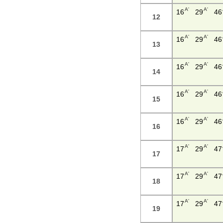
A'
A'
16
29
46
12
A'
A'
16
29
46
13
A'
A'
16
29
46
14
A'
A'
16
29
46
15
A'
A'
16
29
46
16
A'
A'
17
29
47
17
A'
A'
17
29
47
18
A'
A'
17
29
47
19