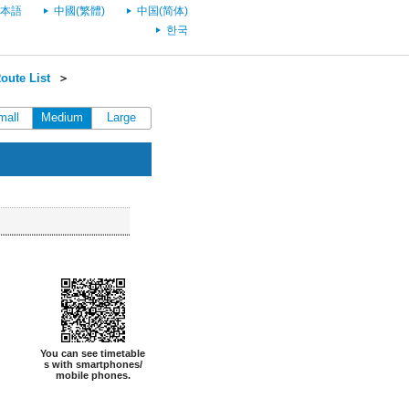
本語
中國(繁體)
中国(简体)
한국
oute List
＞
mall
Medium
Large
You can see timetable
s with smartphones/
mobile phones.