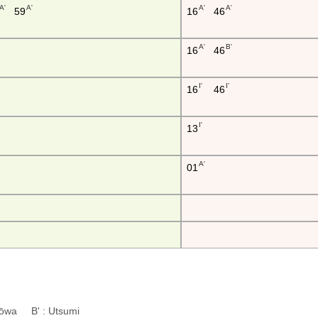
A'
A'
A'
A'
59
16
46
A'
B'
16
46
I'
I'
16
46
I'
13
A'
01
: Kōwa B' : Utsumi