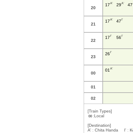
A'
A'
17
29
47
20
A'
I'
17
47
21
I'
I'
17
56
22
I'
26
23
A'
01
00
01
02
[Train Types]
:Local
00
[Destination]
A' : Chita Handa I' 