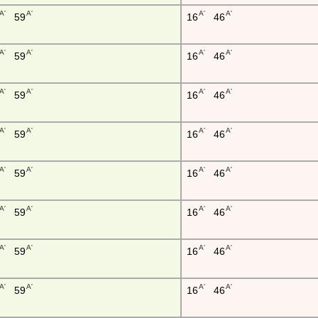
A'
A'
A'
A'
59
16
46
A'
A'
A'
A'
59
16
46
A'
A'
A'
A'
59
16
46
A'
A'
A'
A'
59
16
46
A'
A'
A'
A'
59
16
46
A'
A'
A'
A'
59
16
46
A'
A'
A'
A'
59
16
46
A'
A'
A'
A'
59
16
46