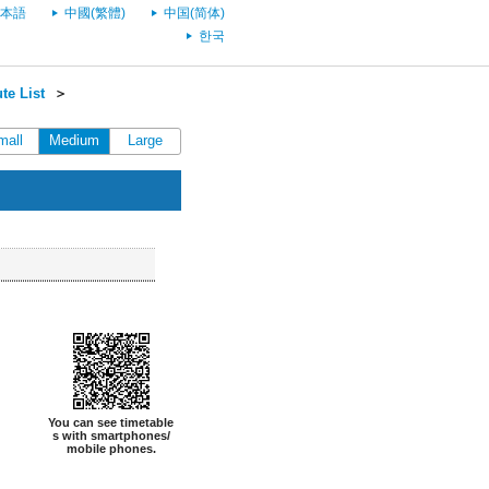
本語
中國(繁體)
中国(简体)
한국
te List
＞
mall
Medium
Large
You can see timetable
s with smartphones/
mobile phones.