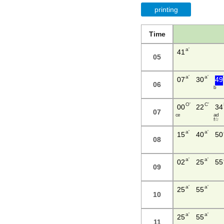
printing
Time
a'
41
05
a'
a'
07
30
49
06
b
O'
C'
00
22
34
07
c e
a d
f ☆
a'
a'
15
40
50
08
a'
a'
02
25
55
09
a'
a'
25
55
10
a'
a'
25
55
11