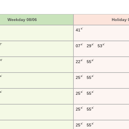
Weekday 08/06
Holiday 
a'
41
T'
a'
a'
a'
07
29
53
H'
a'
a'
22
55
a'
a'
a'
25
55
a'
a'
a'
25
55
a'
a'
25
55
a'
a'
25
55