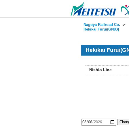
Nagoya Railroad Co.
＞
Hekikai Furui(GN03)
Hekikai Furui(G
Nishio Line
Chang