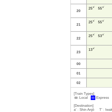
a'
a'
25
55
20
a'
a'
25
55
21
a'
a'
25
53
22
a'
13
23
00
01
02
[Train Types]
:Local
:Express
00
00
[Destination]
a' : Shin Anjō T' : I