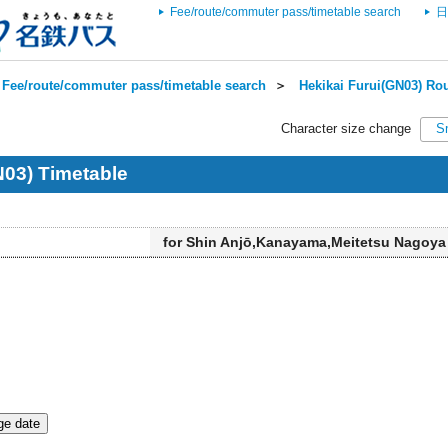
Fee/route/commuter pass/timetable search
日
Fee/route/commuter pass/timetable search
＞
Hekikai Furui(GN03) Rou
Character size change
S
N03) Timetable
for Shin Anjō,Kanayama,Meitetsu Nagoya
e date