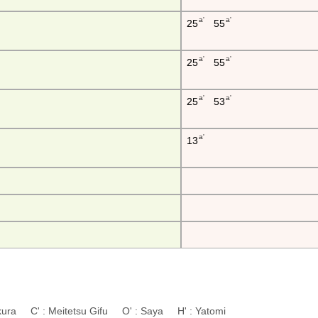
a'
a'
25
55
a'
a'
25
55
a'
a'
25
53
a'
13
wakura C' : Meitetsu Gifu O' : Saya H' : Yatomi