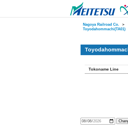
Nagoya Railroad Co.
＞
Toyodahommachi(TA01)
Toyodahommachi
Tokoname Line
Chang