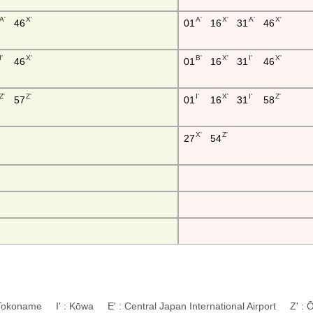
A'
X'
A'
X'
A'
X'
46
01
16
31
46
I'
X'
B'
X'
I'
X'
46
01
16
31
46
Z'
Z'
I'
X'
I'
Z'
57
01
16
31
58
X'
Z'
27
54
 Tokoname I' : Kōwa E' : Central Japan International Airport Z'