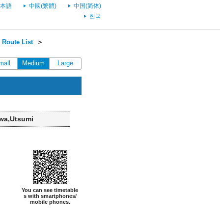
本語
中國(繁體)
中国(简体)
한국
Route List
＞
mall
Medium
Large
ōwa,Utsumi
You can see timetable
s with smartphones/
mobile phones.