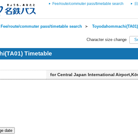
Fee/route/commuter pass/timetable search
日
Fee/route/commuter pass/timetable search
＞
Toyodahommachi(TA01) 
Character size change
S
(TA01) Timetable
for Central Japan International Airport,K
e date