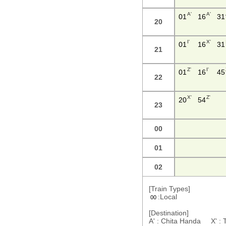
A'
A'
01
16
31
20
I'
X'
01
16
31
21
Z'
I'
01
16
45
22
X'
Z'
20
54
23
00
01
02
[Train Types]
:Local
00
[Destination]
A' : Chita Handa X' :