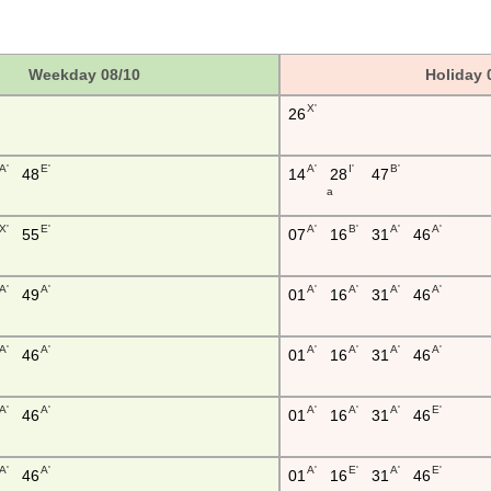
Weekday 08/10
Holiday 
X'
26
A'
E'
A'
I'
B'
48
14
28
47
a
X'
E'
A'
B'
A'
A'
55
07
16
31
46
A'
A'
A'
A'
A'
A'
49
01
16
31
46
A'
A'
A'
A'
A'
A'
46
01
16
31
46
A'
A'
A'
A'
A'
E'
46
01
16
31
46
A'
A'
A'
E'
A'
E'
46
01
16
31
46