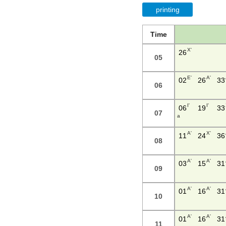
printing
Time
X'
26
05
E'
A'
02
26
33
06
I'
I'
06
19
33
07
a
A'
X'
11
24
36
08
A'
A'
03
15
31
09
A'
A'
01
16
31
10
A'
A'
01
16
31
11