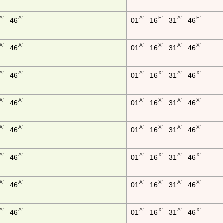
A'
A'
A'
E'
A'
E'
46
01
16
31
46
A'
A'
A'
X'
A'
X'
46
01
16
31
46
A'
A'
A'
X'
A'
X'
46
01
16
31
46
A'
A'
A'
X'
A'
X'
46
01
16
31
46
A'
A'
A'
X'
A'
X'
46
01
16
31
46
A'
A'
A'
X'
A'
X'
46
01
16
31
46
A'
A'
A'
X'
A'
X'
46
01
16
31
46
A'
A'
A'
X'
A'
X'
46
01
16
31
46