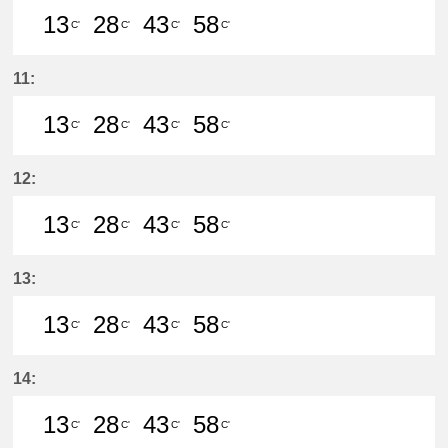
13
28
43
58
C'
C'
C'
C'
13分はつ LocalMeitetsu Gifu(NH60
28分はつ LocalMeitetsu Gifu
43分はつ LocalMeitetsu
58分はつ LocalMei
11:
13
28
43
58
C'
C'
C'
C'
13分はつ LocalMeitetsu Gifu(NH60
28分はつ LocalMeitetsu Gifu
43分はつ LocalMeitetsu
58分はつ LocalMei
12:
13
28
43
58
C'
C'
C'
C'
13分はつ LocalMeitetsu Gifu(NH60
28分はつ LocalMeitetsu Gifu
43分はつ LocalMeitetsu
58分はつ LocalMei
13:
13
28
43
58
C'
C'
C'
C'
13分はつ LocalMeitetsu Gifu(NH60
28分はつ LocalMeitetsu Gifu
43分はつ LocalMeitetsu
58分はつ LocalMei
14:
13
28
43
58
C'
C'
C'
C'