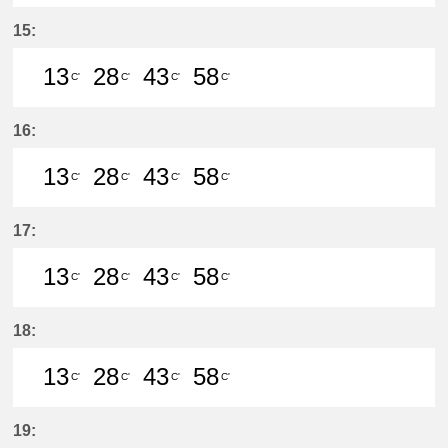
13分はつ LocalMeitetsu Gifu(NH60
28分はつ LocalMeitetsu Gifu
43分はつ LocalMeitetsu
58分はつ LocalMei
15:
13
28
43
58
C'
C'
C'
C'
13分はつ LocalMeitetsu Gifu(NH60
28分はつ LocalMeitetsu Gifu
43分はつ LocalMeitetsu
58分はつ LocalMei
16:
13
28
43
58
C'
C'
C'
C'
13分はつ LocalMeitetsu Gifu(NH60
28分はつ LocalMeitetsu Gifu
43分はつ LocalMeitetsu
58分はつ LocalMei
17:
13
28
43
58
C'
C'
C'
C'
13分はつ LocalMeitetsu Gifu(NH60
28分はつ LocalMeitetsu Gifu
43分はつ LocalMeitetsu
58分はつ LocalMei
18:
13
28
43
58
C'
C'
C'
C'
13分はつ LocalMeitetsu Gifu(NH60
28分はつ LocalMeitetsu Gifu
43分はつ LocalMeitetsu
58分はつ LocalMei
19: