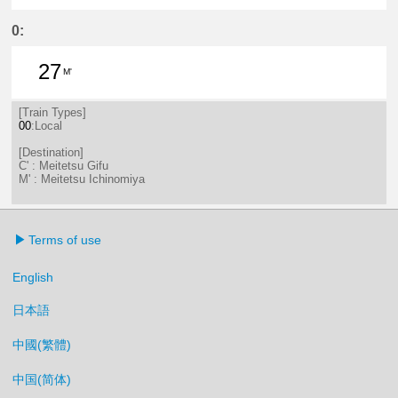
27分はつ LocalMeitetsu Gifu(NH60
56分はつ LocalMeitetsu Gifu
0:
27
M'
27分はつ LocalMeitetsu Ichinomi
[Train Types]
00
:Local
[Destination]
C' : Meitetsu Gifu
M' : Meitetsu Ichinomiya
Terms of use
English
日本語
中國(繁體)
中国(简体)