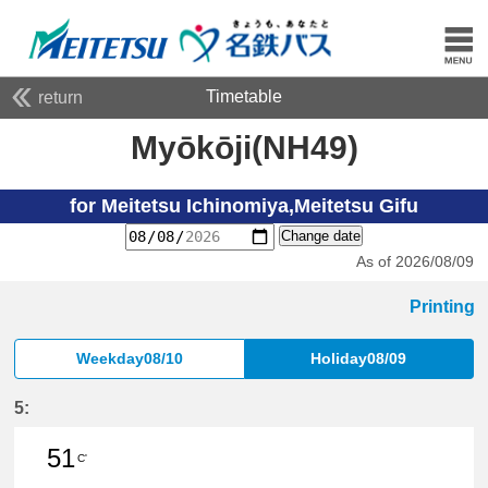
Timetable
return
Myōkōji(NH49)
for Meitetsu Ichinomiya,Meitetsu Gifu
Change date
As of 2026/08/09
Printing
Weekday08/10
Holiday08/09
5:
51
C'