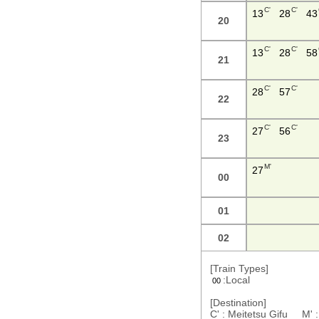
C'
C'
13
28
43
20
C'
C'
13
28
58
21
C'
C'
28
57
22
C'
C'
27
56
23
M'
27
00
01
02
[Train Types]
:Local
00
[Destination]
C' : Meitetsu Gifu M' 