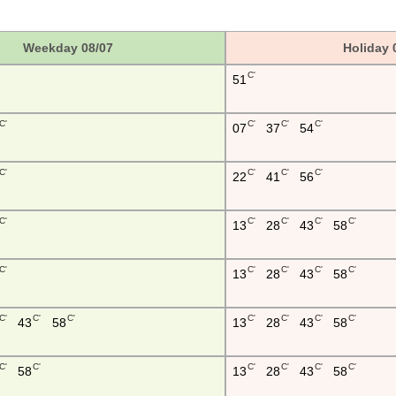
Weekday 08/07
Holiday 
C'
51
C'
C'
C'
C'
07
37
54
C'
C'
C'
C'
22
41
56
C'
C'
C'
C'
C'
13
28
43
58
C'
C'
C'
C'
C'
13
28
43
58
C'
C'
C'
C'
C'
C'
C'
43
58
13
28
43
58
C'
C'
C'
C'
C'
C'
58
13
28
43
58