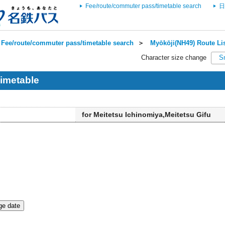
Fee/route/commuter pass/timetable search
日
Fee/route/commuter pass/timetable search
＞
Myōkōji(NH49) Route Li
Character size change
S
imetable
for Meitetsu Ichinomiya,Meitetsu Gifu
e date