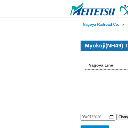
Nagoya Railroad Co.
＞
Myōkōji(NH49) T
Nagoya Line
Chang