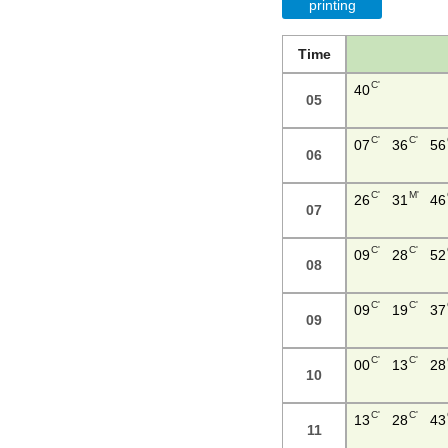
printing
Time
C'
40
05
C'
C'
07
36
56
06
C'
M'
26
31
46
07
C'
C'
09
28
52
08
C'
C'
09
19
37
09
C'
C'
00
13
28
10
C'
C'
13
28
43
11