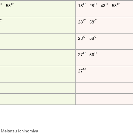
C'
C'
C'
C'
C'
C'
58
13
28
43
58
C'
C'
C'
28
58
C'
C'
28
58
C'
C'
27
56
M'
27
: Meitetsu Ichinomiya