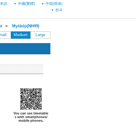
本語
中國(繁體)
中国(简体)
한국
st
＞
Myōkōji(NH49)
mall
Medium
Large
You can see timetable
s with smartphones/
mobile phones.