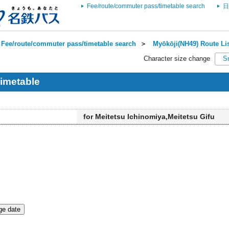
Fee/route/commuter pass/timetable search
日
Fee/route/commuter pass/timetable search
＞
Myōkōji(NH49) Route Li
Character size change
S
imetable
for Meitetsu Ichinomiya,Meitetsu Gifu
e date