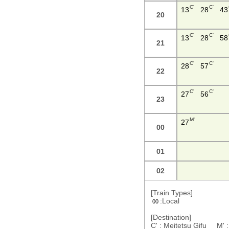
C'
C'
13
28
43
20
C'
C'
13
28
58
21
C'
C'
28
57
22
C'
C'
27
56
23
M'
27
00
01
02
[Train Types]
:Local
00
[Destination]
C' : Meitetsu Gifu M' 