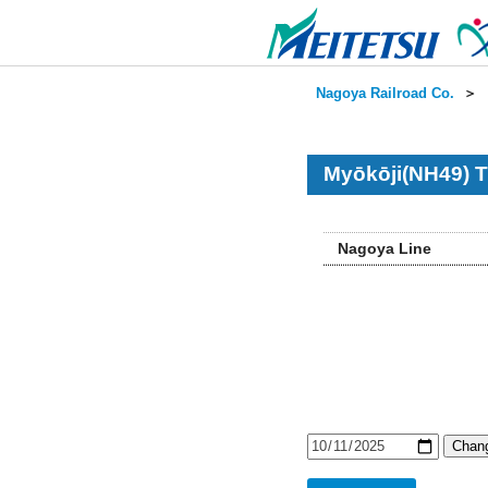
Nagoya Railroad Co.
＞
Myōkōji(NH49) T
Nagoya Line
Chang