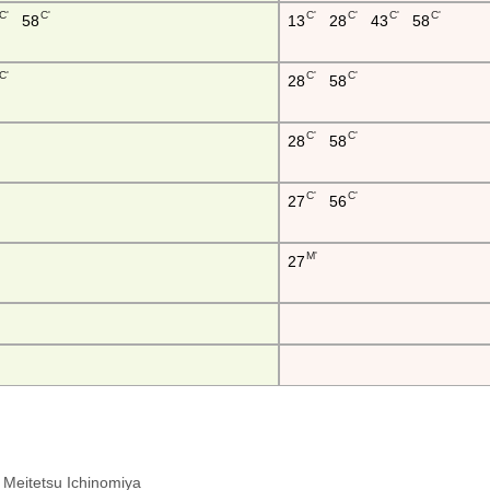
C'
C'
C'
C'
C'
C'
58
13
28
43
58
C'
C'
C'
28
58
C'
C'
28
58
C'
C'
27
56
M'
27
: Meitetsu Ichinomiya