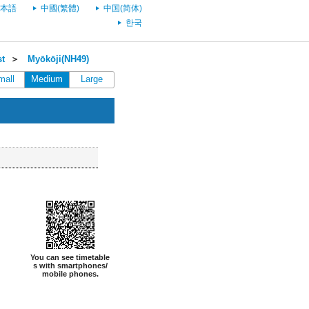
本語
中國(繁體)
中国(简体)
한국
st
＞
Myōkōji(NH49)
mall
Medium
Large
You can see timetable
s with smartphones/
mobile phones.