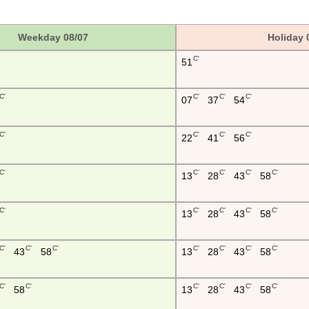
Weekday 08/07
Holiday 
C'
51
C'
C'
C'
C'
07
37
54
C'
C'
C'
C'
22
41
56
C'
C'
C'
C'
C'
13
28
43
58
C'
C'
C'
C'
C'
13
28
43
58
C'
C'
C'
C'
C'
C'
C'
43
58
13
28
43
58
C'
C'
C'
C'
C'
C'
58
13
28
43
58