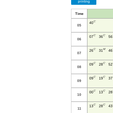
printing
Time
C'
40
05
C'
C'
07
36
56
06
C'
M'
26
31
46
07
C'
C'
09
28
52
08
C'
C'
09
19
37
09
C'
C'
00
13
28
10
C'
C'
13
28
43
11