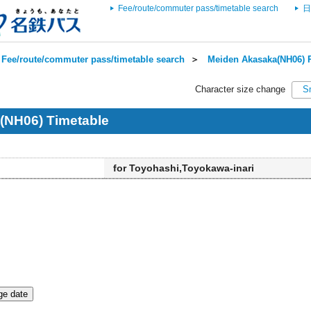
Fee/route/commuter pass/timetable search
日
Fee/route/commuter pass/timetable search
＞
Meiden Akasaka(NH06) R
Character size change
S
(NH06) Timetable
for Toyohashi,Toyokawa-inari
e date