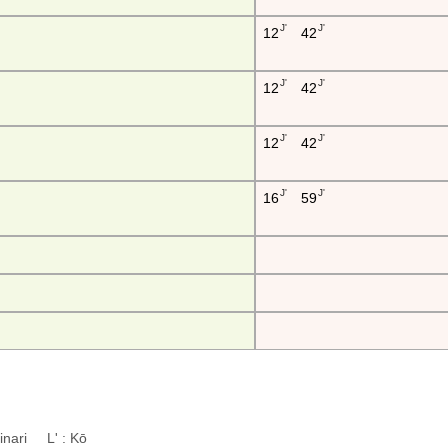
J'
J'
12
42
J'
J'
12
42
J'
J'
12
42
J'
J'
16
59
a-inari L' : Kō