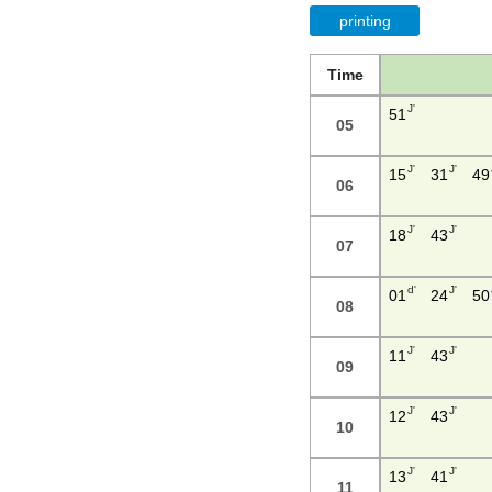
printing
Time
J'
51
05
J'
J'
15
31
49
06
J'
J'
18
43
07
d'
J'
01
24
50
08
J'
J'
11
43
09
J'
J'
12
43
10
J'
J'
13
41
11