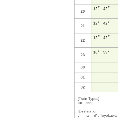
J'
J'
12
42
20
J'
J'
12
42
21
J'
J'
12
42
22
J'
L'
16
59
23
00
01
02
[Train Types]
:Local
00
[Destination]
J' : Ina d' : Toyokaw