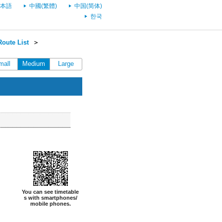
本語
中國(繁體)
中国(简体)
한국
oute List
＞
mall
Medium
Large
You can see timetable
s with smartphones/
mobile phones.