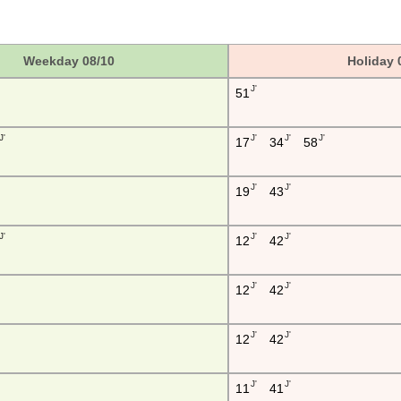
Weekday 08/10
Holiday 
J'
51
J'
J'
J'
J'
17
34
58
J'
J'
19
43
J'
J'
J'
12
42
J'
J'
12
42
J'
J'
12
42
J'
J'
11
41