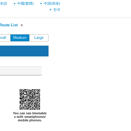
本語
中國(繁體)
中国(简体)
한국
oute List
＞
mall
Medium
Large
You can see timetable
s with smartphones/
mobile phones.