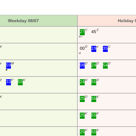
Weekday 08/07
Holiday 
C'
Z'
27
45
a ☆
K'
D'
e'
C'
00
19
35
d
e'
M'
D'
D'
D'
59
08
24
54
★
Z'
F'
K'
D'
D'
33
55
24
55
K'
D'
K'
25
55
K'
K'
25
55
K'
K'
25
55