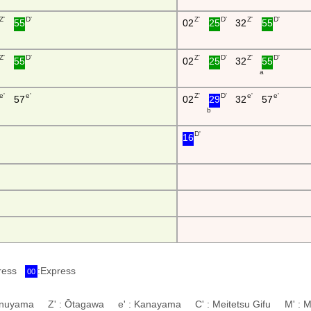
Z'
D'
Z'
D'
Z'
D'
55
02
25
32
55
Z'
D'
Z'
D'
Z'
D'
55
02
25
32
55
a
e'
e'
Z'
D'
e'
e'
57
02
29
32
57
b
D'
16
press
:Express
00
 Inuyama Z' : Ōtagawa e' : Kanayama C' : Meitetsu Gifu M' : M