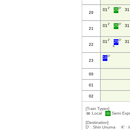
Z'
D'
01
25
31
20
Z'
D'
01
25
31
21
Z'
D'
01
29
31
22
b
D'
16
23
00
01
02
[Train Types]
:Local
:Semi Ex
00
00
[Destination]
D' : Shin Unuma K' :