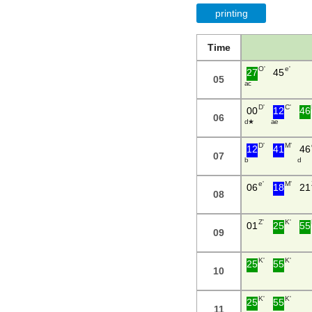
printing
Time
O'
e'
27
45
05
a c
D'
C'
00
12
46
06
d ★
a e
D'
M'
12
41
46
07
b
d
e'
M'
06
18
21
08
Z'
K'
01
25
55
09
K'
K'
25
55
10
K'
K'
25
55
11