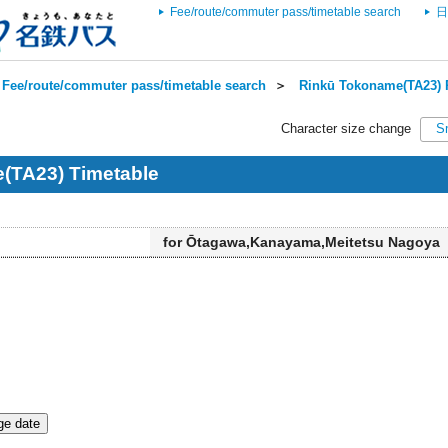
Fee/route/commuter pass/timetable search
日
Fee/route/commuter pass/timetable search
＞
Rinkū Tokoname(TA23) R
Character size change
S
(TA23) Timetable
for Ōtagawa,Kanayama,Meitetsu Nagoya
e date