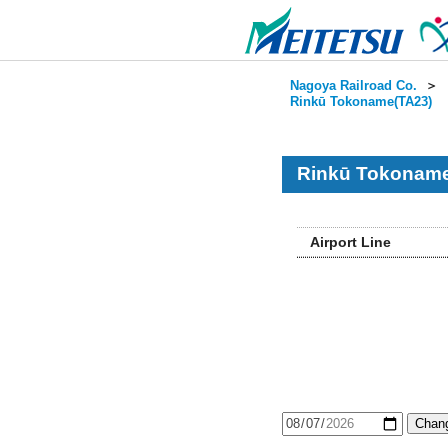
Nagoya Railroad Co.
＞
Rinkū Tokoname(TA23)
Rinkū Tokoname
Airport Line
Chang