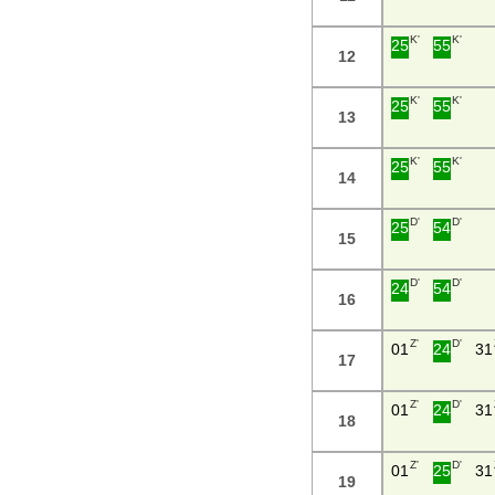
K'
K'
25
55
12
K'
K'
25
55
13
K'
K'
25
55
14
D'
D'
25
54
15
D'
D'
24
54
16
Z'
D'
01
24
31
17
Z'
D'
01
24
31
18
Z'
D'
01
25
31
19