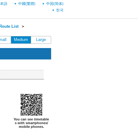
本語
中國(繁體)
中国(简体)
한국
oute List
＞
mall
Medium
Large
You can see timetable
s with smartphones/
mobile phones.