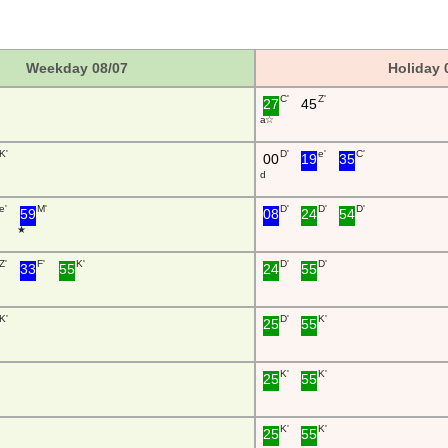
Weekday 08/07
Holiday 
C'
Z'
27
45
a ☆
K'
D'
e'
C'
00
19
35
d
e'
M'
D'
D'
D'
59
08
24
54
★
Z'
F'
K'
D'
D'
33
55
24
55
K'
D'
K'
25
55
K'
K'
25
55
K'
K'
25
55