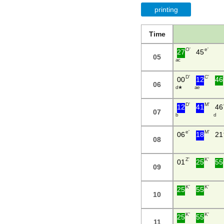
printing
Time
O'
e'
27
45
05
a c
D'
C'
00
12
46
06
d ★
a e
D'
M'
12
41
46
07
b
d
e'
M'
06
18
21
08
Z'
K'
01
25
55
09
K'
K'
25
55
10
K'
K'
25
55
11