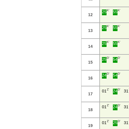
K'
K'
25
55
12
K'
K'
25
55
13
K'
K'
25
55
14
D'
D'
25
54
15
D'
D'
24
54
16
Z'
D'
01
24
31
17
Z'
D'
01
24
31
18
Z'
D'
01
25
31
19