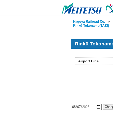
Nagoya Railroad Co.
＞
Rinkū Tokoname(TA23)
Rinkū Tokoname
Airport Line
Chang