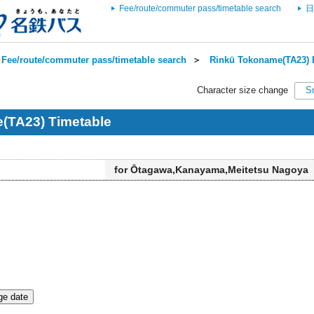
Fee/route/commuter pass/timetable search
日
Fee/route/commuter pass/timetable search
＞
Rinkū Tokoname(TA23) R
Character size change
S
(TA23) Timetable
for Ōtagawa,Kanayama,Meitetsu Nagoya
e date