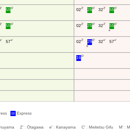
Z'
D'
Z'
D'
Z'
D'
55
02
25
32
55
Z'
D'
Z'
D'
Z'
D'
55
02
25
32
55
a
e'
e'
Z'
D'
e'
e'
57
02
29
32
57
b
D'
16
press
:Express
00
 Inuyama Z' : Ōtagawa e' : Kanayama C' : Meitetsu Gifu M' : M