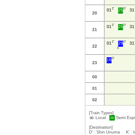
Z'
D'
01
25
31
20
Z'
D'
01
25
31
21
Z'
D'
01
29
31
22
b
D'
16
23
00
01
02
[Train Types]
:Local
:Semi Ex
00
00
[Destination]
D' : Shin Unuma K' :