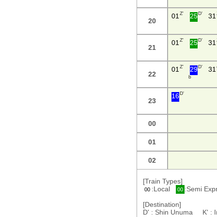
Z'
D'
01
25
31
20
Z'
D'
01
25
31
21
Z'
D'
01
29
31
22
b
D'
16
23
00
01
02
[Train Types]
:Local
:Semi Ex
00
00
[Destination]
D' : Shin Unuma K' :