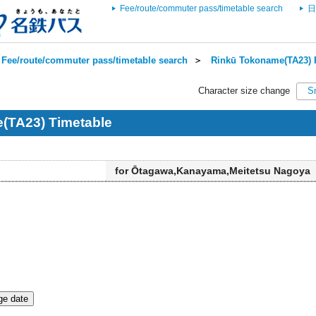
Fee/route/commuter pass/timetable search
日
Fee/route/commuter pass/timetable search
＞
Rinkū Tokoname(TA23) R
Character size change
S
(TA23) Timetable
for Ōtagawa,Kanayama,Meitetsu Nagoya
e date