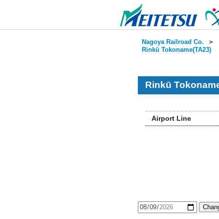
Nagoya Railroad Co.
＞
Rinkū Tokoname(TA23)
Rinkū Tokoname
Airport Line
Chang