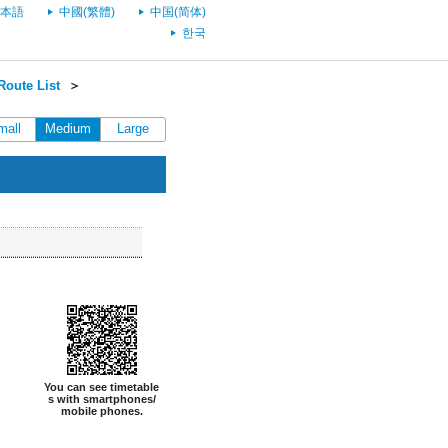
本語
中國(繁體)
中国(简体)
한국
oute List
＞
mall
Medium
Large
You can see timetable
s with smartphones/
mobile phones.