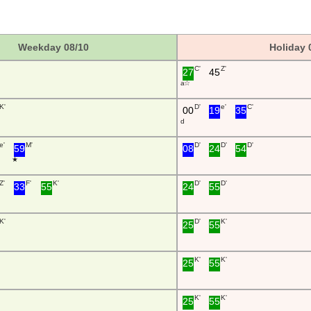
Weekday 08/10
Holiday 
C'
Z'
27
45
a ☆
K'
D'
e'
C'
00
19
35
d
e'
M'
D'
D'
D'
59
08
24
54
★
Z'
F'
K'
D'
D'
33
55
24
55
K'
D'
K'
25
55
K'
K'
25
55
K'
K'
25
55