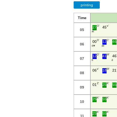
printing
Time
O'
e'
27
45
05
a c
D'
C'
00
12
46
06
d ★
a e
D'
M'
12
41
46
07
b
d
e'
M'
06
18
21
08
Z'
K'
01
25
55
09
K'
K'
25
55
10
K'
K'
25
55
11