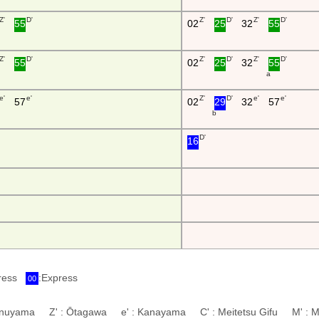
Z'
D'
Z'
D'
Z'
D'
55
02
25
32
55
Z'
D'
Z'
D'
Z'
D'
55
02
25
32
55
a
e'
e'
Z'
D'
e'
e'
57
02
29
32
57
b
D'
16
press
:Express
00
 Inuyama Z' : Ōtagawa e' : Kanayama C' : Meitetsu Gifu M' : M