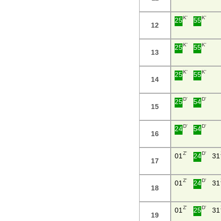
K'
K'
25
55
12
K'
K'
25
55
13
K'
K'
25
55
14
D'
D'
25
54
15
D'
D'
24
54
16
Z'
D'
01
24
31
17
Z'
D'
01
24
31
18
Z'
D'
01
25
31
19