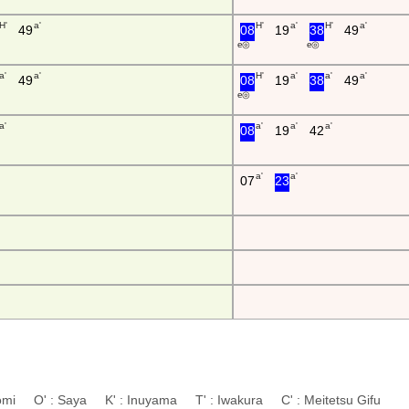
H'
a'
H'
a'
H'
a'
49
08
19
38
49
e ◎
e ◎
a'
a'
H'
a'
a'
a'
49
08
19
38
49
e ◎
a'
a'
a'
a'
08
19
42
a'
a'
07
23
atomi O' : Saya K' : Inuyama T' : Iwakura C' : Meitetsu Gifu