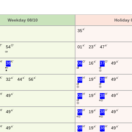
Weekday 08/10
Holiday 
a'
35
T'
O'
a'
a'
a'
54
01
23
47
c e
H'
K'
O'
a'
O'
a'
38
06
16
37
49
● ○
d f
d f
★
◎
K'
a'
a'
a'
H'
a'
H'
a'
32
44
56
08
19
38
49
d f
d f
◎
◎
H'
a'
H'
a'
H'
a'
49
08
19
38
49
d f
e ◎
◎
H'
a'
H'
a'
H'
a'
49
08
19
38
49
e ◎
e ◎
H'
a'
H'
a'
H'
a'
49
08
19
38
49