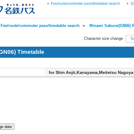
Fee/route/commuter pass/timetable search
日
Fee/route/commuter pass/timetable search
＞
Minami Sakurai(GN06) R
Character size change
S
GN06) Timetable
for Shin Anjō,Kanayama,Meitetsu Nagoya
e date