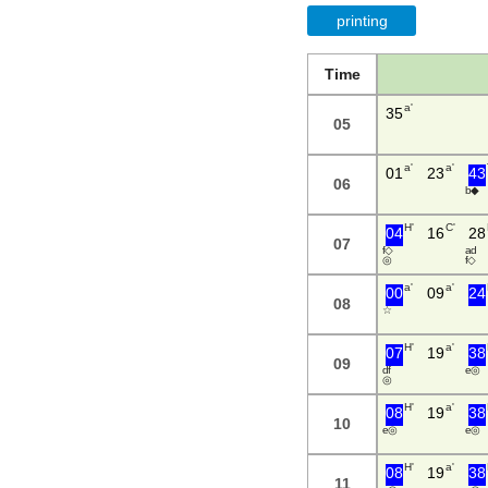
printing
Time
a'
35
05
a'
a'
01
23
43
06
b ◆
H'
C'
04
16
28
07
f ◇
a d
◎
f ◇
a'
a'
00
09
24
08
☆
H'
a'
07
19
38
09
d f
e ◎
◎
H'
a'
08
19
38
10
e ◎
e ◎
H'
a'
08
19
38
11