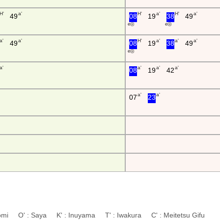
H'
a'
H'
a'
H'
a'
49
08
19
38
49
e ◎
e ◎
a'
a'
H'
a'
a'
a'
49
08
19
38
49
e ◎
a'
a'
a'
a'
08
19
42
a'
a'
07
23
atomi O' : Saya K' : Inuyama T' : Iwakura C' : Meitetsu Gifu