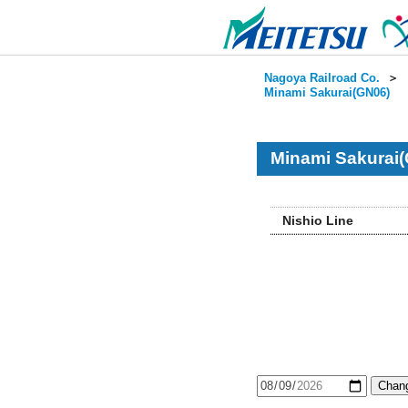
Nagoya Railroad Co.
＞
Minami Sakurai(GN06)
Minami Sakurai(
Nishio Line
Chang