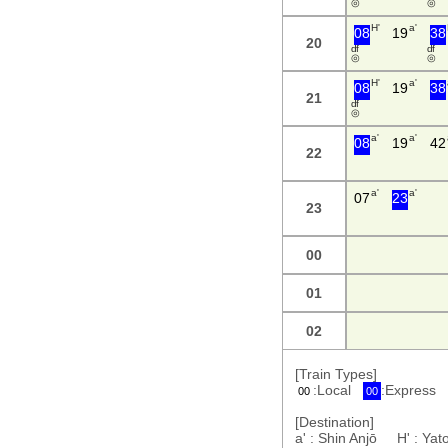
◎
◎
H'
a'
08
19
38
20
d f
d f
◎
◎
H'
a'
08
19
38
21
d f
◎
a'
a'
08
19
42
22
a'
a'
07
23
23
00
01
02
[Train Types]
:Local
:Express
00
00
[Destination]
a' : Shin Anjō H' : Y