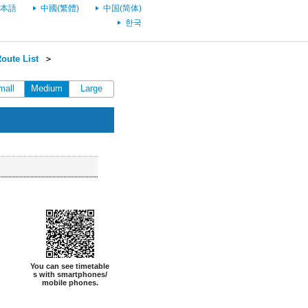
本語
中國(繁體)
中国(简体)
한국
oute List
＞
mall
Medium
Large
You can see timetable
s with smartphones/
mobile phones.