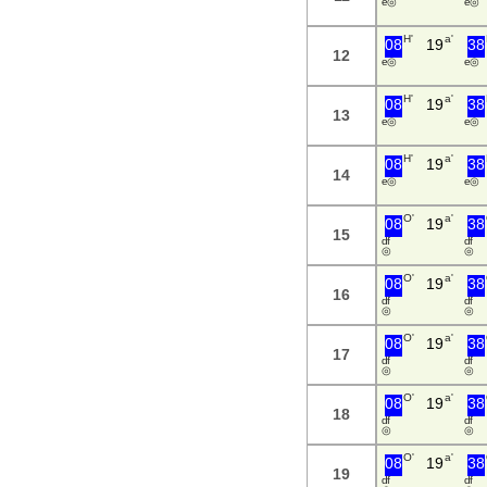
e ◎
e ◎
H'
a'
08
19
38
12
e ◎
e ◎
H'
a'
08
19
38
13
e ◎
e ◎
H'
a'
08
19
38
14
e ◎
e ◎
O'
a'
08
19
38
15
d f
d f
◎
◎
O'
a'
08
19
38
16
d f
d f
◎
◎
O'
a'
08
19
38
17
d f
d f
◎
◎
O'
a'
08
19
38
18
d f
d f
◎
◎
O'
a'
08
19
38
19
d f
d f