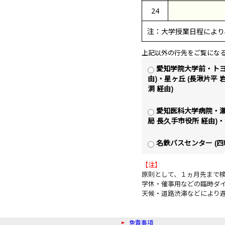
24
注：大学授業日程により
上記以外の行先をご覧にな
愛知学院大学前・トヨタ
由)・星ヶ丘 (長湫片平 
洞 経由)
愛知医科大学病院・瀬戸
局 長久手市役所 経由)・
名鉄バスセンター (四
【注】
原則として、１ヵ月先まで
学休・催事用などの臨時ダ
天候・道路渋滞などにより
免責事項