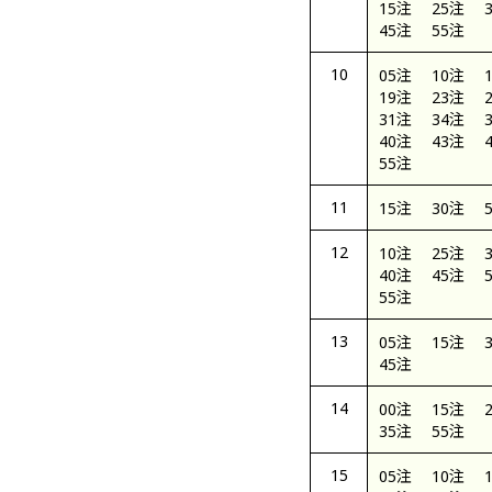
15注
25注
45注
55注
10
05注
10注
19注
23注
31注
34注
40注
43注
55注
11
15注
30注
12
10注
25注
40注
45注
55注
13
05注
15注
45注
14
00注
15注
35注
55注
15
05注
10注