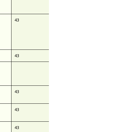
43
18
43
43
43
43
43