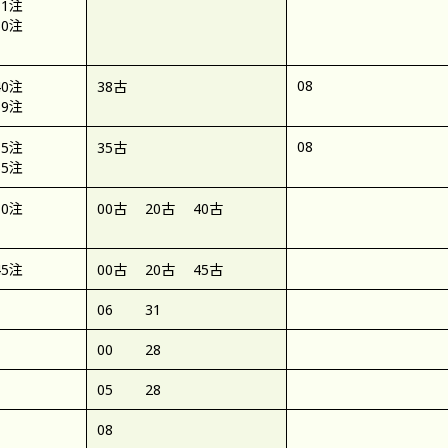
31注
50注
08
40注
38古
59注
08
15注
35古
55注
30注
00古
20古
40古
45注
00古
20古
45古
06
31
00
28
05
28
08