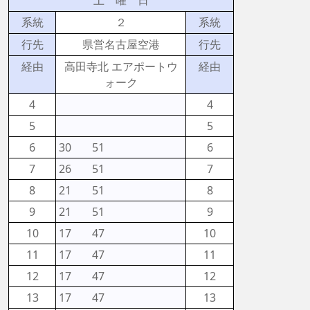
土 曜 日
系統
２
系統
行先
県営名古屋空港
行先
経由
高田寺北 エアポートウ
経由
ォーク
4
4
5
5
6
30
51
6
7
26
51
7
8
21
51
8
9
21
51
9
10
17
47
10
11
17
47
11
12
17
47
12
13
17
47
13