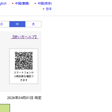
glish
中國(繁體)
中国(简体)
한국
小
中
大
【使い方ヘルプ】
スマートフォンか
ら時刻表を確認で
きます
2026年04月01日 改定