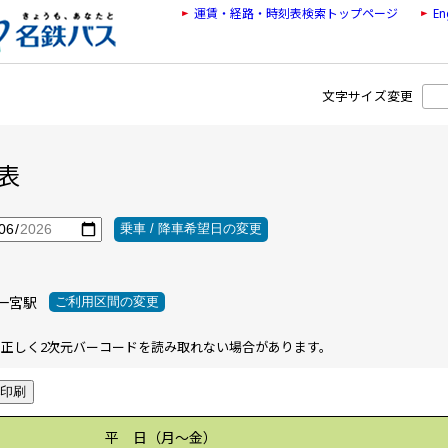
運賃・経路・時刻表検索トップページ
En
文字サイズ変更
表
乗車 / 降車希望日の変更
 一宮駅
ご利用区間の変更
正しく2次元バーコードを読み取れない場合があります。
印刷
平 日（月〜金）