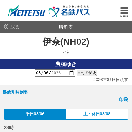
戻る
時刻表
伊奈(NH02)
いな
いな
豊橋ゆき
日付の変更
2026年8月6日現在
路線別時刻表
印刷
平日08/06
土・休日08/08
23時