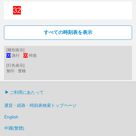
32
32分はつ 特急豊橋いき
すべての時刻表を表示
[種別表示]
00
:急行
00
:特急
[行先表示]
無印 : 豊橋
ご利用にあたって
運賃・経路・時刻表検索トップページ
English
中國(繁體)