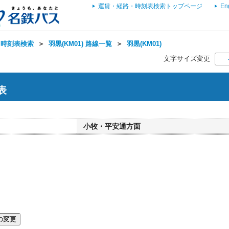
運賃・経路・時刻表検索トップページ
En
・時刻表検索
＞
羽黒(KM01) 路線一覧
＞
羽黒(KM01)
文字サイズ変更
表
小牧・平安通方面
の変更