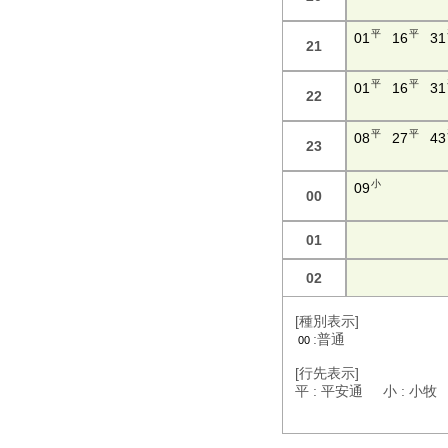
平
平
01
16
31
21
平
平
01
16
31
22
平
平
08
27
43
23
小
09
00
01
02
[種別表示]
:普通
00
[行先表示]
平 : 平安通 小 : 小