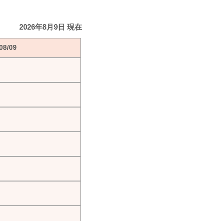
2026年8月9日 現在
8/09