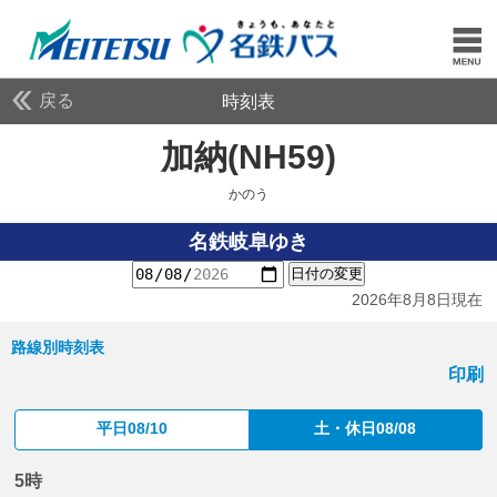
戻る
時刻表
加納(NH59)
かのう
かのう
名鉄岐阜ゆき
日付の変更
2026年8月8日現在
路線別時刻表
印刷
平日08/10
土・休日08/08
5時