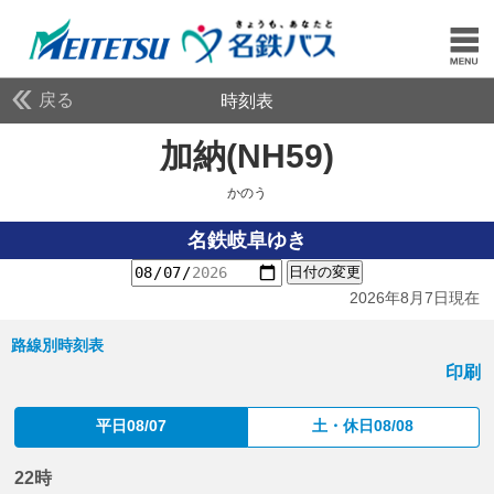
戻る
時刻表
加納(NH59)
かのう
かのう
名鉄岐阜ゆき
日付の変更
2026年8月7日現在
路線別時刻表
印刷
平日08/07
土・休日08/08
22時