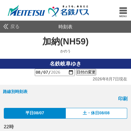
戻る
時刻表
加納(NH59)
かのう
かのう
名鉄岐阜ゆき
日付の変更
2026年8月7日現在
路線別時刻表
印刷
平日08/07
土・休日08/08
22時