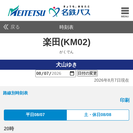
戻る
時刻表
楽田(KM02)
がくでん
がくでん
犬山ゆき
日付の変更
2026年8月7日現在
路線別時刻表
印刷
平日08/07
土・休日08/08
20時