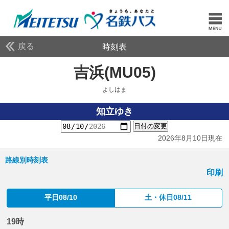
戻る
時刻表
吉浜(MU05)
よしはま
よしはま
知立ゆき
日付の変更
2026年8月10日現在
路線別時刻表
印刷
平日08/10
土・休日08/11
19時