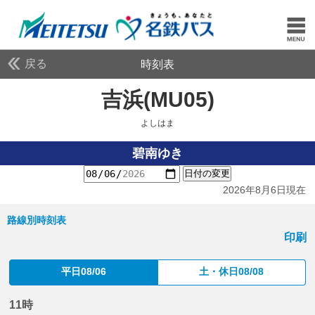
戻る
時刻表
吉浜(MU05)
よしはま
よしはま
碧南ゆき
日付の変更
2026年8月6日現在
路線別時刻表
印刷
平日08/06
土・休日08/08
11時