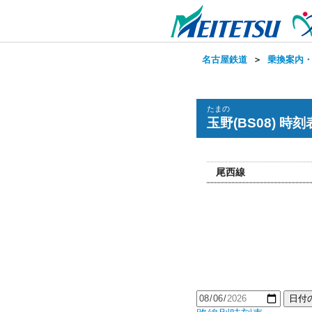
名古屋鉄道
＞
乗換案内
たまの
玉野(BS08) 時刻
尾西線
日付