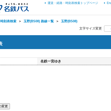
運賃・経路・時刻表検索トップページ
En
・時刻表検索
＞
玉野(BS08) 路線一覧
＞
玉野(BS08)
文字サイズ変更
表
名鉄一宮ゆき
の変更