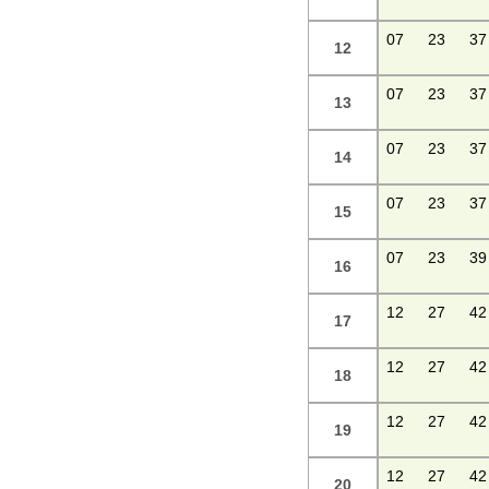
07
23
37
12
07
23
37
13
07
23
37
14
07
23
37
15
07
23
39
16
12
27
42
17
12
27
42
18
12
27
42
19
12
27
42
20