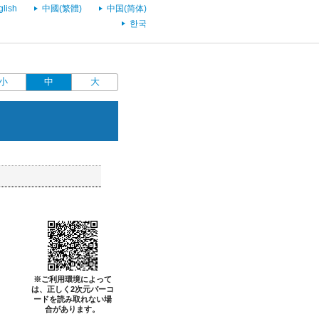
glish
中國(繁體)
中国(简体)
한국
小
中
大
※ご利用環境によって
は、正しく2次元バーコ
ードを読み取れない場
合があります。