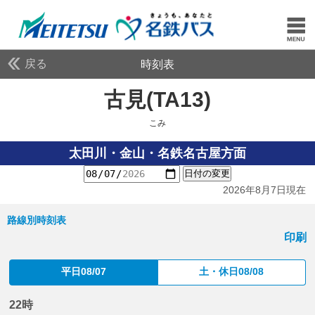
戻る
時刻表
古見(TA13)
こみ
こみ
太田川・金山・名鉄名古屋方面
日付の変更
2026年8月7日現在
路線別時刻表
印刷
平日08/07
土・休日08/08
22時