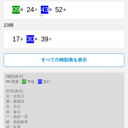
09
24
43
52
鵜
太
鵜
金
い
9分はつ 準急新鵜沼いき
24分はつ 普通太田川いき
43分はつ 急行新鵜沼いき
52分はつ 普通金
23時
17
30
39
金
鵜
太
17分はつ 普通金山（愛知県）いき
30分はつ 急行新鵜沼いき
39分はつ 普通太田川いき
すべての時刻表を表示
[種別表示]
00
:普通
00
:準急
00
:急行
[行先表示]
太 : 太田川
鵜 : 新鵜沼
犬 : 犬山
金 : 金山
一 : 名鉄一宮
岐 : 名鉄岐阜
佐 : 佐屋