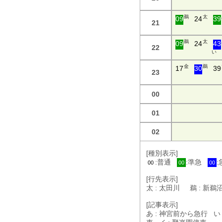
鵜
太
09
24
39
21
鵜
太
09
24
43
22
い
金
鵜
17
30
39
23
00
01
02
[種別表示]
:普通
:準急
00
00
00
[行先表示]
太 : 太田川 鵜 : 新
[記事表示]
あ : 神宮前から急行 い