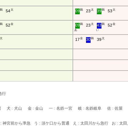
鵜
太
鵜
太
鵜
太
54
09
23
39
53
鵜
金
鵜
太
鵜
金
52
09
23
43
52
あ
い
太
金
鵜
太
17
30
39
:急行
鵜沼 犬 : 犬山 金 : 金山 一 : 名鉄一宮 岐 : 名鉄岐阜 佐 : 佐
 : 神宮前から準急 う : 須ケ口から普通 え : 太田川から急行 お : 太