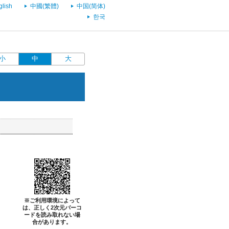
glish
中國(繁體)
中国(简体)
한국
小
中
大
※ご利用環境によって
は、正しく2次元バーコ
ードを読み取れない場
合があります。