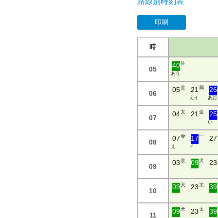
路線別時刻表
印刷
時
佐
40
05
あ う
金
鵜
05
21
26
06
え イ
あ お
太
金
04
21
25
07
い
金
一
07
17
27
08
え
イ
金
犬
03
09
23
09
犬
太
09
23
39
10
犬
太
09
23
39
11