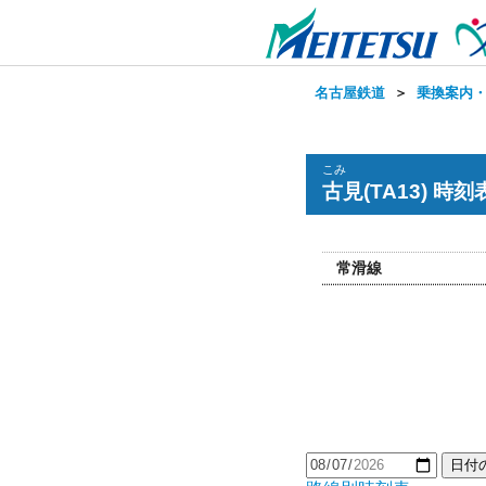
名古屋鉄道
＞
乗換案内
こみ
古見(TA13) 時刻
常滑線
日付