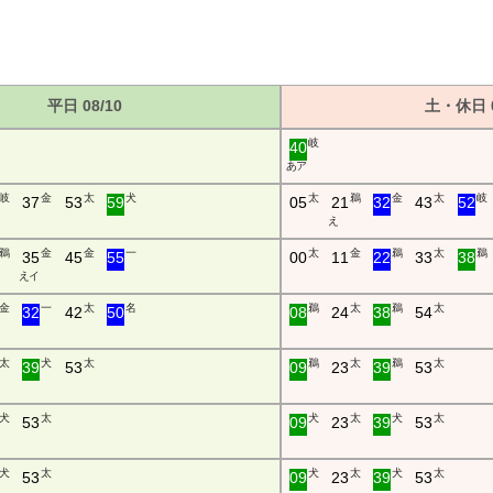
平日 08/10
土・休日 0
岐
40
あ ア
岐
金
太
犬
太
鵜
金
太
岐
37
53
59
05
21
32
43
52
え
鵜
金
金
一
太
金
鵜
太
鵜
35
45
55
00
11
22
33
38
え イ
金
一
太
名
鵜
太
鵜
太
32
42
50
08
24
38
54
太
犬
太
鵜
太
鵜
太
39
53
09
23
39
53
犬
太
犬
太
犬
太
53
09
23
39
53
犬
太
犬
太
犬
太
53
09
23
39
53