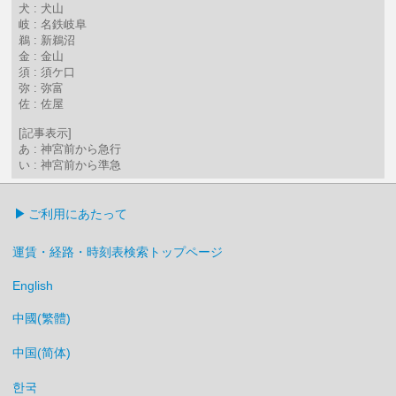
犬 : 犬山
岐 : 名鉄岐阜
鵜 : 新鵜沼
金 : 金山
須 : 須ケ口
弥 : 弥富
佐 : 佐屋
[記事表示]
あ : 神宮前から急行
い : 神宮前から準急
ご利用にあたって
運賃・経路・時刻表検索トップページ
English
中國(繁體)
中国(简体)
한국